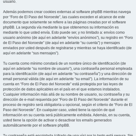
usuario.
Además podemos crear cookies externas al software phpBB mientras navega
por “Foro de El Paso del Noroeste”, las cuales exceden el alcance de este
documento que solamente se refiere a las páginas creadas por el software
phpBB. La segunda vía mediante la que obtenemos su información es
mediante lo que usted envía. Esto puede ser, y no limitado a: envíos como
usuario anónimo (de aquí en adelante “envíos anónimos”), su registro en “Foro
de El Paso del Noroeste” (de aquí en adelante “su cuenta”) y mensajes
enviados por usted después de registrarse y mientras se haya identificado (de
aquí en adelante “sus mensajes”).
Tu cuenta como mínimo constará de un nombre único de identificación (de
aquí en adelante “su nombre de usuario”), una contraseña personal empleada
para la identificación (de aquí en adelante “su contraseña”) y una dirección de
email personal válida (de aquí en adelante “su email”). La información de su
cuenta en “Foro de El Paso del Noroeste” está protegida por las leyes de
protección de datos aplicables en el país en el que estamos instalados.
Cualquier información más allá de su nombre de usuario, su contraseña y su
dirección de e-mail requerida por “Foro de El Paso del Noroeste” durante el
proceso de registro será obligatoria u opcional, según el criterio de “Foro de El
Paso del Noroeste”. En cualquier caso, usted tiene la opción de qué
información en su cuenta será públicamente exhibida. Además, en su cuenta,
usted tiene la opción de activar o desactivar los emails generados
automáticamente por el software phpBB.
Tu contraseña está encriptada (cifrado de una vía) por lo tanto está segura. Sin