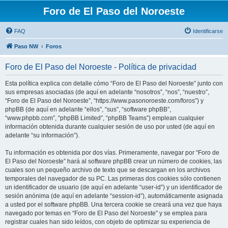
Foro de El Paso del Noroeste
FAQ
Identificarse
Paso NW
Foros
Foro de El Paso del Noroeste - Política de privacidad
Esta política explica con detalle cómo “Foro de El Paso del Noroeste” junto con
sus empresas asociadas (de aquí en adelante “nosotros”, “nos”, “nuestro”,
“Foro de El Paso del Noroeste”, “https://www.pasonoroeste.com/foros”) y
phpBB (de aquí en adelante “ellos”, “sus”, “software phpBB”,
“www.phpbb.com”, “phpBB Limited”, “phpBB Teams”) emplean cualquier
información obtenida durante cualquier sesión de uso por usted (de aquí en
adelante “su información”).
Tu información es obtenida por dos vías. Primeramente, navegar por “Foro de
El Paso del Noroeste” hará al software phpBB crear un número de cookies, las
cuales son un pequeño archivo de texto que se descargan en los archivos
temporales del navegador de su PC. Las primeras dos cookies sólo contienen
un identificador de usuario (de aquí en adelante “user-id”) y un identificador de
sesión anónima (de aquí en adelante “session-id”), automáticamente asignada
a usted por el software phpBB. Una tercera cookie se creará una vez que haya
navegado por temas en “Foro de El Paso del Noroeste” y se emplea para
registrar cuales han sido leídos, con objeto de optimizar su experiencia de