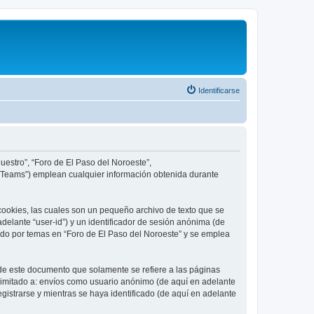
Identificarse
uestro”, “Foro de El Paso del Noroeste”,
B Teams”) emplean cualquier información obtenida durante
cookies, las cuales son un pequeño archivo de texto que se
delante “user-id”) y un identificador de sesión anónima (de
ado por temas en “Foro de El Paso del Noroeste” y se emplea
de este documento que solamente se refiere a las páginas
limitado a: envíos como usuario anónimo (de aquí en adelante
gistrarse y mientras se haya identificado (de aquí en adelante