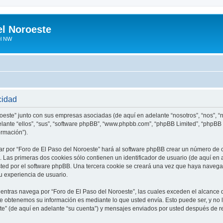
el Noroeste
el NW
cidad
roeste” junto con sus empresas asociadas (de aquí en adelante “nosotros”, “nos”, “n
elante “ellos”, “sus”, “software phpBB”, “www.phpbb.com”, “phpBB Limited”, “phpB
ormación”).
r por “Foro de El Paso del Noroeste” hará al software phpBB crear un número de 
Las primeras dos cookies sólo contienen un identificador de usuario (de aquí en a
sted por el software phpBB. Una tercera cookie se creará una vez que haya naveg
su experiencia de usuario.
tras navega por “Foro de El Paso del Noroeste”, las cuales exceden el alcance 
e obtenemos su información es mediante lo que usted envía. Esto puede ser, y no 
te” (de aquí en adelante “su cuenta”) y mensajes enviados por usted después de re