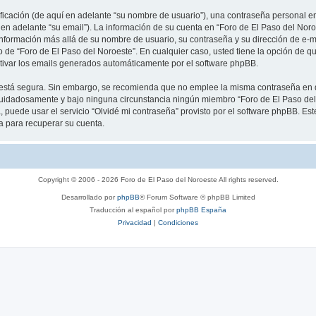
cación (de aquí en adelante “su nombre de usuario”), una contraseña personal emp
 en adelante “su email”). La información de su cuenta en “Foro de El Paso del Noro
información más allá de su nombre de usuario, su contraseña y su dirección de e-m
rio de “Foro de El Paso del Noroeste”. En cualquier caso, usted tiene la opción de
ctivar los emails generados automáticamente por el software phpBB.
to está segura. Sin embargo, se recomienda que no emplee la misma contraseña en 
cuidadosamente y bajo ninguna circunstancia ningún miembro “Foro de El Paso del 
 puede usar el servicio “Olvidé mi contraseña” provisto por el software phpBB. Est
 para recuperar su cuenta.
Copyright © 2006 - 2026 Foro de El Paso del Noroeste All rights reserved.
Desarrollado por
phpBB
® Forum Software © phpBB Limited
Traducción al español por
phpBB España
Privacidad
|
Condiciones