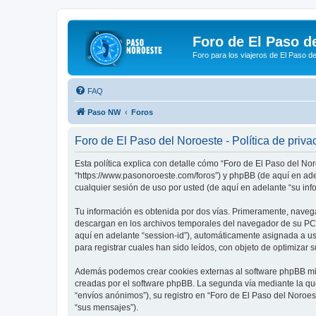
Foro de El Paso d
Foro para los viajeros de El Paso d
FAQ
Paso NW
Foros
Foro de El Paso del Noroeste - Política de priva
Esta política explica con detalle cómo “Foro de El Paso del No
“https://www.pasonoroeste.com/foros”) y phpBB (de aquí en ad
cualquier sesión de uso por usted (de aquí en adelante “su inf
Tu información es obtenida por dos vías. Primeramente, navega
descargan en los archivos temporales del navegador de su PC. 
aquí en adelante “session-id”), automáticamente asignada a u
para registrar cuales han sido leídos, con objeto de optimizar 
Además podemos crear cookies externas al software phpBB mien
creadas por el software phpBB. La segunda vía mediante la qu
“envíos anónimos”), su registro en “Foro de El Paso del Noroes
“sus mensajes”).