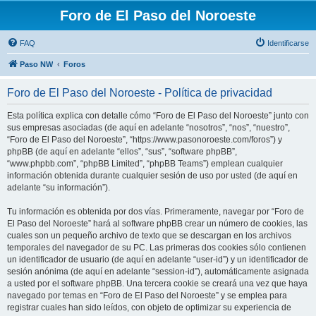
Foro de El Paso del Noroeste
FAQ
Identificarse
Paso NW
Foros
Foro de El Paso del Noroeste - Política de privacidad
Esta política explica con detalle cómo “Foro de El Paso del Noroeste” junto con
sus empresas asociadas (de aquí en adelante “nosotros”, “nos”, “nuestro”,
“Foro de El Paso del Noroeste”, “https://www.pasonoroeste.com/foros”) y
phpBB (de aquí en adelante “ellos”, “sus”, “software phpBB”,
“www.phpbb.com”, “phpBB Limited”, “phpBB Teams”) emplean cualquier
información obtenida durante cualquier sesión de uso por usted (de aquí en
adelante “su información”).
Tu información es obtenida por dos vías. Primeramente, navegar por “Foro de
El Paso del Noroeste” hará al software phpBB crear un número de cookies, las
cuales son un pequeño archivo de texto que se descargan en los archivos
temporales del navegador de su PC. Las primeras dos cookies sólo contienen
un identificador de usuario (de aquí en adelante “user-id”) y un identificador de
sesión anónima (de aquí en adelante “session-id”), automáticamente asignada
a usted por el software phpBB. Una tercera cookie se creará una vez que haya
navegado por temas en “Foro de El Paso del Noroeste” y se emplea para
registrar cuales han sido leídos, con objeto de optimizar su experiencia de