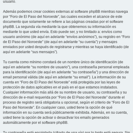
usuario.
Además podemos crear cookies externas al software phpBB mientras navega
por “Foro de El Paso del Noroeste”, las cuales exceden el alcance de este
documento que solamente se refiere a las páginas creadas por el software
phpBB. La segunda vía mediante la que obtenemos su información es
mediante lo que usted envía. Esto puede ser, y no limitado a: envíos como
usuario anónimo (de aquí en adelante “envíos anónimos”), su registro en “Foro
de El Paso del Noroeste” (de aquí en adelante “su cuenta”) y mensajes
enviados por usted después de registrarse y mientras se haya identificado (de
aquí en adelante “sus mensajes”).
Tu cuenta como mínimo constará de un nombre único de identificación (de
aquí en adelante “su nombre de usuario”), una contraseña personal empleada
para la identificación (de aquí en adelante “su contraseña”) y una dirección de
email personal válida (de aquí en adelante “su email”). La información de su
cuenta en “Foro de El Paso del Noroeste” está protegida por las leyes de
protección de datos aplicables en el país en el que estamos instalados.
Cualquier información más allá de su nombre de usuario, su contraseña y su
dirección de e-mail requerida por “Foro de El Paso del Noroeste” durante el
proceso de registro será obligatoria u opcional, según el criterio de “Foro de El
Paso del Noroeste”. En cualquier caso, usted tiene la opción de qué
información en su cuenta será públicamente exhibida. Además, en su cuenta,
usted tiene la opción de activar o desactivar los emails generados
automáticamente por el software phpBB.
Tu contraseña está encriptada (cifrado de una vía) por lo tanto está segura. Sin