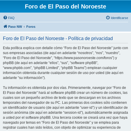
Foro de El Paso del Noroeste
FAQ
Identificarse
Paso NW
Foros
Foro de El Paso del Noroeste - Política de privacidad
Esta política explica con detalle cómo “Foro de El Paso del Noroeste” junto con
sus empresas asociadas (de aquí en adelante “nosotros”, “nos”, “nuestro”,
“Foro de El Paso del Noroeste”, “https://www.pasonoroeste.com/foros”) y
phpBB (de aquí en adelante “ellos”, “sus”, “software phpBB”,
“www.phpbb.com”, “phpBB Limited”, “phpBB Teams”) emplean cualquier
información obtenida durante cualquier sesión de uso por usted (de aquí en
adelante “su información”).
Tu información es obtenida por dos vías. Primeramente, navegar por “Foro de
El Paso del Noroeste” hará al software phpBB crear un número de cookies, las
cuales son un pequeño archivo de texto que se descargan en los archivos
temporales del navegador de su PC. Las primeras dos cookies sólo contienen
un identificador de usuario (de aquí en adelante “user-id”) y un identificador de
sesión anónima (de aquí en adelante “session-id”), automáticamente asignada
a usted por el software phpBB. Una tercera cookie se creará una vez que haya
navegado por temas en “Foro de El Paso del Noroeste” y se emplea para
registrar cuales han sido leídos, con objeto de optimizar su experiencia de