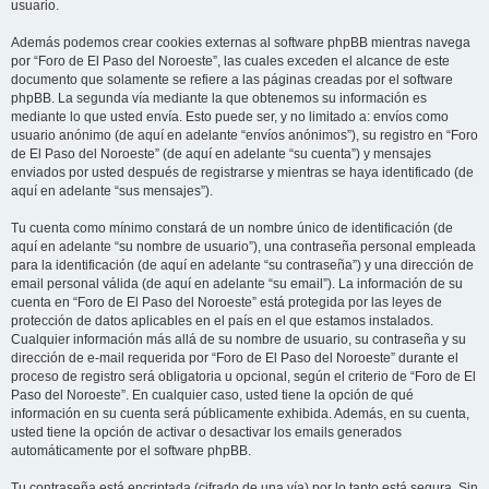
usuario.
Además podemos crear cookies externas al software phpBB mientras navega
por “Foro de El Paso del Noroeste”, las cuales exceden el alcance de este
documento que solamente se refiere a las páginas creadas por el software
phpBB. La segunda vía mediante la que obtenemos su información es
mediante lo que usted envía. Esto puede ser, y no limitado a: envíos como
usuario anónimo (de aquí en adelante “envíos anónimos”), su registro en “Foro
de El Paso del Noroeste” (de aquí en adelante “su cuenta”) y mensajes
enviados por usted después de registrarse y mientras se haya identificado (de
aquí en adelante “sus mensajes”).
Tu cuenta como mínimo constará de un nombre único de identificación (de
aquí en adelante “su nombre de usuario”), una contraseña personal empleada
para la identificación (de aquí en adelante “su contraseña”) y una dirección de
email personal válida (de aquí en adelante “su email”). La información de su
cuenta en “Foro de El Paso del Noroeste” está protegida por las leyes de
protección de datos aplicables en el país en el que estamos instalados.
Cualquier información más allá de su nombre de usuario, su contraseña y su
dirección de e-mail requerida por “Foro de El Paso del Noroeste” durante el
proceso de registro será obligatoria u opcional, según el criterio de “Foro de El
Paso del Noroeste”. En cualquier caso, usted tiene la opción de qué
información en su cuenta será públicamente exhibida. Además, en su cuenta,
usted tiene la opción de activar o desactivar los emails generados
automáticamente por el software phpBB.
Tu contraseña está encriptada (cifrado de una vía) por lo tanto está segura. Sin