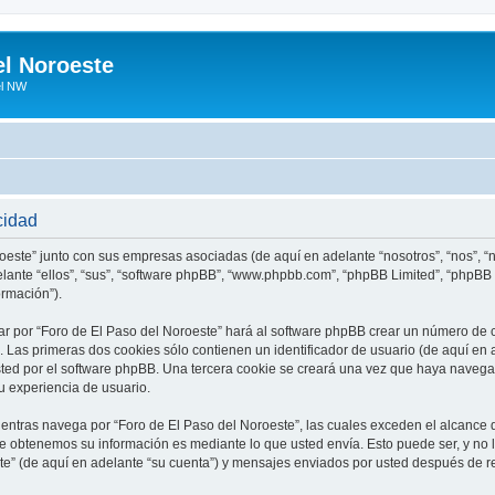
el Noroeste
el NW
cidad
roeste” junto con sus empresas asociadas (de aquí en adelante “nosotros”, “nos”, “n
elante “ellos”, “sus”, “software phpBB”, “www.phpbb.com”, “phpBB Limited”, “phpB
ormación”).
r por “Foro de El Paso del Noroeste” hará al software phpBB crear un número de 
Las primeras dos cookies sólo contienen un identificador de usuario (de aquí en a
sted por el software phpBB. Una tercera cookie se creará una vez que haya naveg
su experiencia de usuario.
tras navega por “Foro de El Paso del Noroeste”, las cuales exceden el alcance 
e obtenemos su información es mediante lo que usted envía. Esto puede ser, y no 
te” (de aquí en adelante “su cuenta”) y mensajes enviados por usted después de re