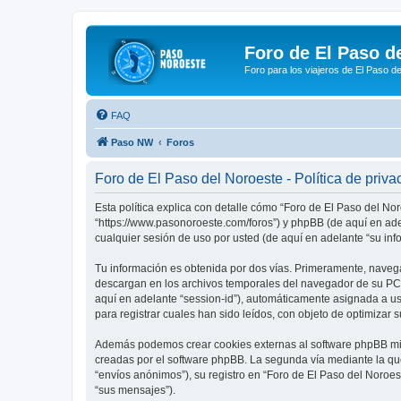
Foro de El Paso d
Foro para los viajeros de El Paso d
FAQ
Paso NW
Foros
Foro de El Paso del Noroeste - Política de priva
Esta política explica con detalle cómo “Foro de El Paso del No
“https://www.pasonoroeste.com/foros”) y phpBB (de aquí en ad
cualquier sesión de uso por usted (de aquí en adelante “su inf
Tu información es obtenida por dos vías. Primeramente, navega
descargan en los archivos temporales del navegador de su PC. 
aquí en adelante “session-id”), automáticamente asignada a u
para registrar cuales han sido leídos, con objeto de optimizar 
Además podemos crear cookies externas al software phpBB mien
creadas por el software phpBB. La segunda vía mediante la qu
“envíos anónimos”), su registro en “Foro de El Paso del Noroes
“sus mensajes”).