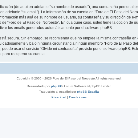
cación (de aquí en adelante “su nombre de usuario”), una contraseña personal emp
 en adelante “su email”). La información de su cuenta en “Foro de El Paso del Noro
información más allá de su nombre de usuario, su contraseña y su dirección de e-m
rio de “Foro de El Paso del Noroeste”. En cualquier caso, usted tiene la opción de
ctivar los emails generados automáticamente por el software phpBB.
to está segura. Sin embargo, se recomienda que no emplee la misma contraseña en 
cuidadosamente y bajo ninguna circunstancia ningún miembro “Foro de El Paso del 
 puede usar el servicio “Olvidé mi contraseña” provisto por el software phpBB. Est
 para recuperar su cuenta.
Copyright © 2006 - 2026 Foro de El Paso del Noroeste All rights reserved.
Desarrollado por
phpBB
® Forum Software © phpBB Limited
Traducción al español por
phpBB España
Privacidad
|
Condiciones