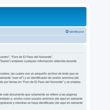
Identificarse
uestro”, “Foro de El Paso del Noroeste”,
B Teams”) emplean cualquier información obtenida durante
cookies, las cuales son un pequeño archivo de texto que se
delante “user-id”) y un identificador de sesión anónima (de
ado por temas en “Foro de El Paso del Noroeste” y se emplea
de este documento que solamente se refiere a las páginas
limitado a: envíos como usuario anónimo (de aquí en adelante
gistrarse y mientras se haya identificado (de aquí en adelante