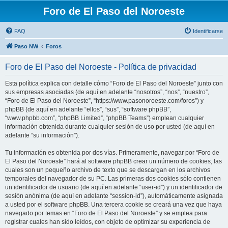
Foro de El Paso del Noroeste
FAQ
Identificarse
Paso NW
Foros
Foro de El Paso del Noroeste - Política de privacidad
Esta política explica con detalle cómo “Foro de El Paso del Noroeste” junto con
sus empresas asociadas (de aquí en adelante “nosotros”, “nos”, “nuestro”,
“Foro de El Paso del Noroeste”, “https://www.pasonoroeste.com/foros”) y
phpBB (de aquí en adelante “ellos”, “sus”, “software phpBB”,
“www.phpbb.com”, “phpBB Limited”, “phpBB Teams”) emplean cualquier
información obtenida durante cualquier sesión de uso por usted (de aquí en
adelante “su información”).
Tu información es obtenida por dos vías. Primeramente, navegar por “Foro de
El Paso del Noroeste” hará al software phpBB crear un número de cookies, las
cuales son un pequeño archivo de texto que se descargan en los archivos
temporales del navegador de su PC. Las primeras dos cookies sólo contienen
un identificador de usuario (de aquí en adelante “user-id”) y un identificador de
sesión anónima (de aquí en adelante “session-id”), automáticamente asignada
a usted por el software phpBB. Una tercera cookie se creará una vez que haya
navegado por temas en “Foro de El Paso del Noroeste” y se emplea para
registrar cuales han sido leídos, con objeto de optimizar su experiencia de