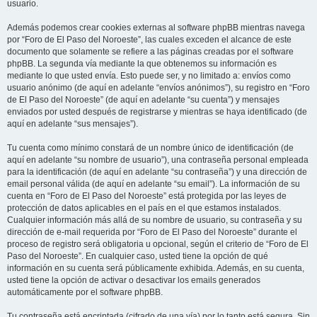
usuario.
Además podemos crear cookies externas al software phpBB mientras navega
por “Foro de El Paso del Noroeste”, las cuales exceden el alcance de este
documento que solamente se refiere a las páginas creadas por el software
phpBB. La segunda vía mediante la que obtenemos su información es
mediante lo que usted envía. Esto puede ser, y no limitado a: envíos como
usuario anónimo (de aquí en adelante “envíos anónimos”), su registro en “Foro
de El Paso del Noroeste” (de aquí en adelante “su cuenta”) y mensajes
enviados por usted después de registrarse y mientras se haya identificado (de
aquí en adelante “sus mensajes”).
Tu cuenta como mínimo constará de un nombre único de identificación (de
aquí en adelante “su nombre de usuario”), una contraseña personal empleada
para la identificación (de aquí en adelante “su contraseña”) y una dirección de
email personal válida (de aquí en adelante “su email”). La información de su
cuenta en “Foro de El Paso del Noroeste” está protegida por las leyes de
protección de datos aplicables en el país en el que estamos instalados.
Cualquier información más allá de su nombre de usuario, su contraseña y su
dirección de e-mail requerida por “Foro de El Paso del Noroeste” durante el
proceso de registro será obligatoria u opcional, según el criterio de “Foro de El
Paso del Noroeste”. En cualquier caso, usted tiene la opción de qué
información en su cuenta será públicamente exhibida. Además, en su cuenta,
usted tiene la opción de activar o desactivar los emails generados
automáticamente por el software phpBB.
Tu contraseña está encriptada (cifrado de una vía) por lo tanto está segura. Sin