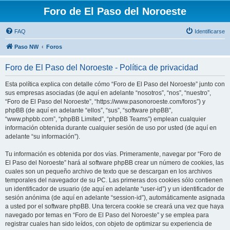
Foro de El Paso del Noroeste
FAQ
Identificarse
Paso NW
Foros
Foro de El Paso del Noroeste - Política de privacidad
Esta política explica con detalle cómo “Foro de El Paso del Noroeste” junto con
sus empresas asociadas (de aquí en adelante “nosotros”, “nos”, “nuestro”,
“Foro de El Paso del Noroeste”, “https://www.pasonoroeste.com/foros”) y
phpBB (de aquí en adelante “ellos”, “sus”, “software phpBB”,
“www.phpbb.com”, “phpBB Limited”, “phpBB Teams”) emplean cualquier
información obtenida durante cualquier sesión de uso por usted (de aquí en
adelante “su información”).
Tu información es obtenida por dos vías. Primeramente, navegar por “Foro de
El Paso del Noroeste” hará al software phpBB crear un número de cookies, las
cuales son un pequeño archivo de texto que se descargan en los archivos
temporales del navegador de su PC. Las primeras dos cookies sólo contienen
un identificador de usuario (de aquí en adelante “user-id”) y un identificador de
sesión anónima (de aquí en adelante “session-id”), automáticamente asignada
a usted por el software phpBB. Una tercera cookie se creará una vez que haya
navegado por temas en “Foro de El Paso del Noroeste” y se emplea para
registrar cuales han sido leídos, con objeto de optimizar su experiencia de