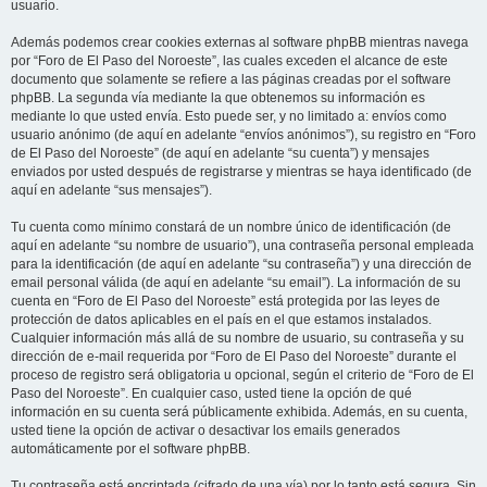
usuario.
Además podemos crear cookies externas al software phpBB mientras navega
por “Foro de El Paso del Noroeste”, las cuales exceden el alcance de este
documento que solamente se refiere a las páginas creadas por el software
phpBB. La segunda vía mediante la que obtenemos su información es
mediante lo que usted envía. Esto puede ser, y no limitado a: envíos como
usuario anónimo (de aquí en adelante “envíos anónimos”), su registro en “Foro
de El Paso del Noroeste” (de aquí en adelante “su cuenta”) y mensajes
enviados por usted después de registrarse y mientras se haya identificado (de
aquí en adelante “sus mensajes”).
Tu cuenta como mínimo constará de un nombre único de identificación (de
aquí en adelante “su nombre de usuario”), una contraseña personal empleada
para la identificación (de aquí en adelante “su contraseña”) y una dirección de
email personal válida (de aquí en adelante “su email”). La información de su
cuenta en “Foro de El Paso del Noroeste” está protegida por las leyes de
protección de datos aplicables en el país en el que estamos instalados.
Cualquier información más allá de su nombre de usuario, su contraseña y su
dirección de e-mail requerida por “Foro de El Paso del Noroeste” durante el
proceso de registro será obligatoria u opcional, según el criterio de “Foro de El
Paso del Noroeste”. En cualquier caso, usted tiene la opción de qué
información en su cuenta será públicamente exhibida. Además, en su cuenta,
usted tiene la opción de activar o desactivar los emails generados
automáticamente por el software phpBB.
Tu contraseña está encriptada (cifrado de una vía) por lo tanto está segura. Sin