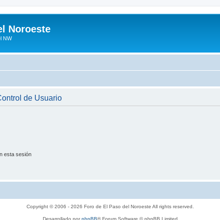
el Noroeste
el NW
 Control de Usuario
n esta sesión
Copyright © 2006 - 2026 Foro de El Paso del Noroeste All rights reserved.
Desarrollado por
phpBB
® Forum Software © phpBB Limited