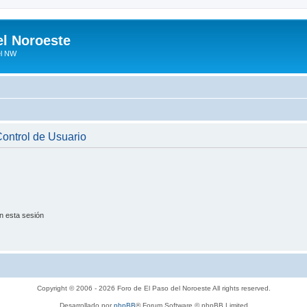
el Noroeste
el NW
 Control de Usuario
n esta sesión
Copyright © 2006 - 2026 Foro de El Paso del Noroeste All rights reserved.
Desarrollado por
phpBB
® Forum Software © phpBB Limited