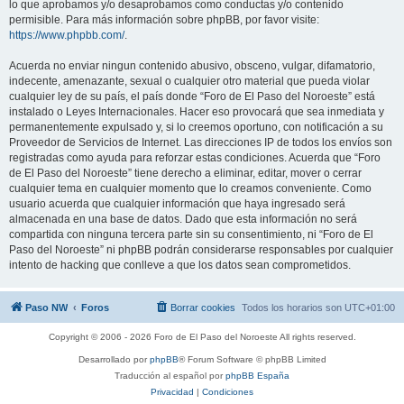
lo que aprobamos y/o desaprobamos como conductas y/o contenido
permisible. Para más información sobre phpBB, por favor visite:
https://www.phpbb.com/
.
Acuerda no enviar ningun contenido abusivo, obsceno, vulgar, difamatorio,
indecente, amenazante, sexual o cualquier otro material que pueda violar
cualquier ley de su país, el país donde “Foro de El Paso del Noroeste” está
instalado o Leyes Internacionales. Hacer eso provocará que sea inmediata y
permanentemente expulsado y, si lo creemos oportuno, con notificación a su
Proveedor de Servicios de Internet. Las direcciones IP de todos los envíos son
registradas como ayuda para reforzar estas condiciones. Acuerda que “Foro
de El Paso del Noroeste” tiene derecho a eliminar, editar, mover o cerrar
cualquier tema en cualquier momento que lo creamos conveniente. Como
usuario acuerda que cualquier información que haya ingresado será
almacenada en una base de datos. Dado que esta información no será
compartida con ninguna tercera parte sin su consentimiento, ni “Foro de El
Paso del Noroeste” ni phpBB podrán considerarse responsables por cualquier
intento de hacking que conlleve a que los datos sean comprometidos.
Paso NW
Foros
Borrar cookies
Todos los horarios son
UTC+01:00
Copyright © 2006 - 2026 Foro de El Paso del Noroeste All rights reserved.
Desarrollado por
phpBB
® Forum Software © phpBB Limited
Traducción al español por
phpBB España
Privacidad
|
Condiciones