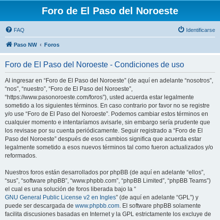
Foro de El Paso del Noroeste
FAQ
Identificarse
Paso NW
Foros
Foro de El Paso del Noroeste - Condiciones de uso
Al ingresar en “Foro de El Paso del Noroeste” (de aquí en adelante “nosotros”,
“nos”, “nuestro”, “Foro de El Paso del Noroeste”,
“https://www.pasonoroeste.com/foros”), usted acuerda estar legalmente
sometido a los siguientes términos. En caso contrario por favor no se registre
y/o use “Foro de El Paso del Noroeste”. Podemos cambiar estos términos en
cualquier momento e intentaríamos avisarle, sin embargo sería prudente que
los revisase por su cuenta periódicamente. Seguir registrado a “Foro de El
Paso del Noroeste” después de esos cambios significa que acuerda estar
legalmente sometido a esos nuevos términos tal como fueron actualizados y/o
reformados.
Nuestros foros están desarrollados por phpBB (de aquí en adelante “ellos”,
“sus”, “software phpBB”, “www.phpbb.com”, “phpBB Limited”, “phpBB Teams”)
el cual es una solución de foros liberada bajo la “
GNU General Public License v2 en Ingles
” (de aquí en adelante “GPL”) y
puede ser descargada de
www.phpbb.com
. El software phpBB solamente
facilita discusiones basadas en Internet y la GPL estrictamente los excluye de