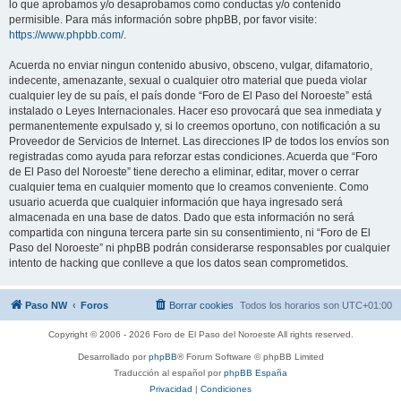
lo que aprobamos y/o desaprobamos como conductas y/o contenido
permisible. Para más información sobre phpBB, por favor visite:
https://www.phpbb.com/
.
Acuerda no enviar ningun contenido abusivo, obsceno, vulgar, difamatorio,
indecente, amenazante, sexual o cualquier otro material que pueda violar
cualquier ley de su país, el país donde “Foro de El Paso del Noroeste” está
instalado o Leyes Internacionales. Hacer eso provocará que sea inmediata y
permanentemente expulsado y, si lo creemos oportuno, con notificación a su
Proveedor de Servicios de Internet. Las direcciones IP de todos los envíos son
registradas como ayuda para reforzar estas condiciones. Acuerda que “Foro
de El Paso del Noroeste” tiene derecho a eliminar, editar, mover o cerrar
cualquier tema en cualquier momento que lo creamos conveniente. Como
usuario acuerda que cualquier información que haya ingresado será
almacenada en una base de datos. Dado que esta información no será
compartida con ninguna tercera parte sin su consentimiento, ni “Foro de El
Paso del Noroeste” ni phpBB podrán considerarse responsables por cualquier
intento de hacking que conlleve a que los datos sean comprometidos.
Paso NW
Foros
Borrar cookies
Todos los horarios son
UTC+01:00
Copyright © 2006 - 2026 Foro de El Paso del Noroeste All rights reserved.
Desarrollado por
phpBB
® Forum Software © phpBB Limited
Traducción al español por
phpBB España
Privacidad
|
Condiciones