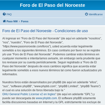
Foro de El Paso del Noroeste
FAQ
Identificarse
Paso NW
Foros
Foro de El Paso del Noroeste - Condiciones de uso
Al ingresar en “Foro de El Paso del Noroeste” (de aquí en adelante “nosotros”,
“nos”, “nuestro”, “Foro de El Paso del Noroeste”,
“https://www.pasonoroeste.com/foros”), usted acuerda estar legalmente
sometido a los siguientes términos. En caso contrario por favor no se registre
y/o use “Foro de El Paso del Noroeste”. Podemos cambiar estos términos en
cualquier momento e intentaríamos avisarle, sin embargo sería prudente que
los revisase por su cuenta periódicamente. Seguir registrado a “Foro de El
Paso del Noroeste” después de esos cambios significa que acuerda estar
legalmente sometido a esos nuevos términos tal como fueron actualizados y/o
reformados.
Nuestros foros están desarrollados por phpBB (de aquí en adelante “ellos”,
“sus”, “software phpBB”, “www.phpbb.com”, “phpBB Limited”, “phpBB Teams”)
el cual es una solución de foros liberada bajo la “
GNU General Public License v2 en Ingles
” (de aquí en adelante “GPL”) y
puede ser descargada de
www.phpbb.com
. El software phpBB solamente
facilita discusiones basadas en Internet y la GPL estrictamente los excluye de