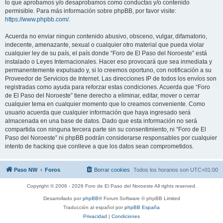
lo que aprobamos y/o desaprobamos como conductas y/o contenido
permisible. Para más información sobre phpBB, por favor visite:
https://www.phpbb.com/
.
Acuerda no enviar ningun contenido abusivo, obsceno, vulgar, difamatorio,
indecente, amenazante, sexual o cualquier otro material que pueda violar
cualquier ley de su país, el país donde “Foro de El Paso del Noroeste” está
instalado o Leyes Internacionales. Hacer eso provocará que sea inmediata y
permanentemente expulsado y, si lo creemos oportuno, con notificación a su
Proveedor de Servicios de Internet. Las direcciones IP de todos los envíos son
registradas como ayuda para reforzar estas condiciones. Acuerda que “Foro
de El Paso del Noroeste” tiene derecho a eliminar, editar, mover o cerrar
cualquier tema en cualquier momento que lo creamos conveniente. Como
usuario acuerda que cualquier información que haya ingresado será
almacenada en una base de datos. Dado que esta información no será
compartida con ninguna tercera parte sin su consentimiento, ni “Foro de El
Paso del Noroeste” ni phpBB podrán considerarse responsables por cualquier
intento de hacking que conlleve a que los datos sean comprometidos.
Paso NW
Foros
Borrar cookies
Todos los horarios son
UTC+01:00
Copyright © 2006 - 2026 Foro de El Paso del Noroeste All rights reserved.
Desarrollado por
phpBB
® Forum Software © phpBB Limited
Traducción al español por
phpBB España
Privacidad
|
Condiciones