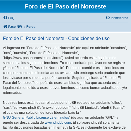
Foro de El Paso del Noroeste
FAQ
Identificarse
Paso NW
Foros
Foro de El Paso del Noroeste - Condiciones de uso
Al ingresar en “Foro de El Paso del Noroeste” (de aquí en adelante “nosotros”,
“nos”, “nuestro”, “Foro de El Paso del Noroeste”,
“https://www.pasonoroeste.com/foros”), usted acuerda estar legalmente
sometido a los siguientes términos. En caso contrario por favor no se registre
y/o use “Foro de El Paso del Noroeste”. Podemos cambiar estos términos en
cualquier momento e intentaríamos avisarle, sin embargo sería prudente que
los revisase por su cuenta periódicamente. Seguir registrado a “Foro de El
Paso del Noroeste” después de esos cambios significa que acuerda estar
legalmente sometido a esos nuevos términos tal como fueron actualizados y/o
reformados.
Nuestros foros están desarrollados por phpBB (de aquí en adelante “ellos”,
“sus”, “software phpBB”, “www.phpbb.com”, “phpBB Limited”, “phpBB Teams”)
el cual es una solución de foros liberada bajo la “
GNU General Public License v2 en Ingles
” (de aquí en adelante “GPL”) y
puede ser descargada de
www.phpbb.com
. El software phpBB solamente
facilita discusiones basadas en Internet y la GPL estrictamente los excluye de