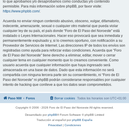
lo que aprobamos y/o desaprobamos como conductas y/o contenido
permisible. Para más información sobre phpBB, por favor visite:
https://www.phpbb.com/
.
Acuerda no enviar ningun contenido abusivo, obsceno, vulgar, difamatorio,
indecente, amenazante, sexual o cualquier otro material que pueda violar
cualquier ley de su país, el país donde “Foro de El Paso del Noroeste” está
instalado o Leyes Internacionales. Hacer eso provocará que sea inmediata y
permanentemente expulsado y, si lo creemos oportuno, con notificación a su
Proveedor de Servicios de Internet. Las direcciones IP de todos los envíos son
registradas como ayuda para reforzar estas condiciones. Acuerda que “Foro
de El Paso del Noroeste” tiene derecho a eliminar, editar, mover o cerrar
cualquier tema en cualquier momento que lo creamos conveniente. Como
usuario acuerda que cualquier información que haya ingresado será
almacenada en una base de datos. Dado que esta información no será
compartida con ninguna tercera parte sin su consentimiento, ni “Foro de El
Paso del Noroeste” ni phpBB podrán considerarse responsables por cualquier
intento de hacking que conlleve a que los datos sean comprometidos.
Paso NW
Foros
Borrar cookies
Todos los horarios son
UTC+01:00
Copyright © 2006 - 2026 Foro de El Paso del Noroeste All rights reserved.
Desarrollado por
phpBB
® Forum Software © phpBB Limited
Traducción al español por
phpBB España
Privacidad
|
Condiciones