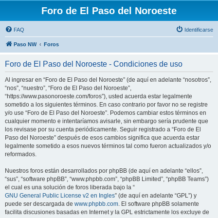
Foro de El Paso del Noroeste
FAQ
Identificarse
Paso NW
Foros
Foro de El Paso del Noroeste - Condiciones de uso
Al ingresar en “Foro de El Paso del Noroeste” (de aquí en adelante “nosotros”,
“nos”, “nuestro”, “Foro de El Paso del Noroeste”,
“https://www.pasonoroeste.com/foros”), usted acuerda estar legalmente
sometido a los siguientes términos. En caso contrario por favor no se registre
y/o use “Foro de El Paso del Noroeste”. Podemos cambiar estos términos en
cualquier momento e intentaríamos avisarle, sin embargo sería prudente que
los revisase por su cuenta periódicamente. Seguir registrado a “Foro de El
Paso del Noroeste” después de esos cambios significa que acuerda estar
legalmente sometido a esos nuevos términos tal como fueron actualizados y/o
reformados.
Nuestros foros están desarrollados por phpBB (de aquí en adelante “ellos”,
“sus”, “software phpBB”, “www.phpbb.com”, “phpBB Limited”, “phpBB Teams”)
el cual es una solución de foros liberada bajo la “
GNU General Public License v2 en Ingles
” (de aquí en adelante “GPL”) y
puede ser descargada de
www.phpbb.com
. El software phpBB solamente
facilita discusiones basadas en Internet y la GPL estrictamente los excluye de