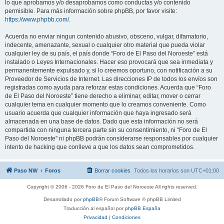
lo que aprobamos y/o desaprobamos como conductas y/o contenido
permisible. Para más información sobre phpBB, por favor visite:
https://www.phpbb.com/
.
Acuerda no enviar ningun contenido abusivo, obsceno, vulgar, difamatorio,
indecente, amenazante, sexual o cualquier otro material que pueda violar
cualquier ley de su país, el país donde “Foro de El Paso del Noroeste” está
instalado o Leyes Internacionales. Hacer eso provocará que sea inmediata y
permanentemente expulsado y, si lo creemos oportuno, con notificación a su
Proveedor de Servicios de Internet. Las direcciones IP de todos los envíos son
registradas como ayuda para reforzar estas condiciones. Acuerda que “Foro
de El Paso del Noroeste” tiene derecho a eliminar, editar, mover o cerrar
cualquier tema en cualquier momento que lo creamos conveniente. Como
usuario acuerda que cualquier información que haya ingresado será
almacenada en una base de datos. Dado que esta información no será
compartida con ninguna tercera parte sin su consentimiento, ni “Foro de El
Paso del Noroeste” ni phpBB podrán considerarse responsables por cualquier
intento de hacking que conlleve a que los datos sean comprometidos.
Paso NW
Foros
Borrar cookies
Todos los horarios son
UTC+01:00
Copyright © 2006 - 2026 Foro de El Paso del Noroeste All rights reserved.
Desarrollado por
phpBB
® Forum Software © phpBB Limited
Traducción al español por
phpBB España
Privacidad
|
Condiciones