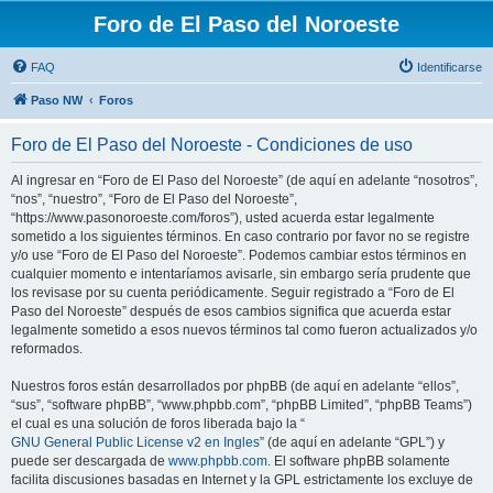
Foro de El Paso del Noroeste
FAQ
Identificarse
Paso NW
Foros
Foro de El Paso del Noroeste - Condiciones de uso
Al ingresar en “Foro de El Paso del Noroeste” (de aquí en adelante “nosotros”,
“nos”, “nuestro”, “Foro de El Paso del Noroeste”,
“https://www.pasonoroeste.com/foros”), usted acuerda estar legalmente
sometido a los siguientes términos. En caso contrario por favor no se registre
y/o use “Foro de El Paso del Noroeste”. Podemos cambiar estos términos en
cualquier momento e intentaríamos avisarle, sin embargo sería prudente que
los revisase por su cuenta periódicamente. Seguir registrado a “Foro de El
Paso del Noroeste” después de esos cambios significa que acuerda estar
legalmente sometido a esos nuevos términos tal como fueron actualizados y/o
reformados.
Nuestros foros están desarrollados por phpBB (de aquí en adelante “ellos”,
“sus”, “software phpBB”, “www.phpbb.com”, “phpBB Limited”, “phpBB Teams”)
el cual es una solución de foros liberada bajo la “
GNU General Public License v2 en Ingles
” (de aquí en adelante “GPL”) y
puede ser descargada de
www.phpbb.com
. El software phpBB solamente
facilita discusiones basadas en Internet y la GPL estrictamente los excluye de