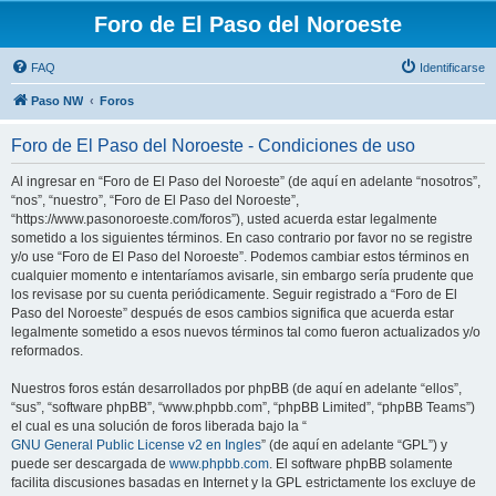
Foro de El Paso del Noroeste
FAQ
Identificarse
Paso NW
Foros
Foro de El Paso del Noroeste - Condiciones de uso
Al ingresar en “Foro de El Paso del Noroeste” (de aquí en adelante “nosotros”,
“nos”, “nuestro”, “Foro de El Paso del Noroeste”,
“https://www.pasonoroeste.com/foros”), usted acuerda estar legalmente
sometido a los siguientes términos. En caso contrario por favor no se registre
y/o use “Foro de El Paso del Noroeste”. Podemos cambiar estos términos en
cualquier momento e intentaríamos avisarle, sin embargo sería prudente que
los revisase por su cuenta periódicamente. Seguir registrado a “Foro de El
Paso del Noroeste” después de esos cambios significa que acuerda estar
legalmente sometido a esos nuevos términos tal como fueron actualizados y/o
reformados.
Nuestros foros están desarrollados por phpBB (de aquí en adelante “ellos”,
“sus”, “software phpBB”, “www.phpbb.com”, “phpBB Limited”, “phpBB Teams”)
el cual es una solución de foros liberada bajo la “
GNU General Public License v2 en Ingles
” (de aquí en adelante “GPL”) y
puede ser descargada de
www.phpbb.com
. El software phpBB solamente
facilita discusiones basadas en Internet y la GPL estrictamente los excluye de