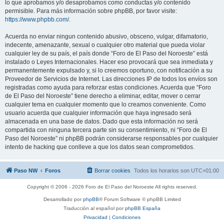
lo que aprobamos y/o desaprobamos como conductas y/o contenido
permisible. Para más información sobre phpBB, por favor visite:
https://www.phpbb.com/
.
Acuerda no enviar ningun contenido abusivo, obsceno, vulgar, difamatorio,
indecente, amenazante, sexual o cualquier otro material que pueda violar
cualquier ley de su país, el país donde “Foro de El Paso del Noroeste” está
instalado o Leyes Internacionales. Hacer eso provocará que sea inmediata y
permanentemente expulsado y, si lo creemos oportuno, con notificación a su
Proveedor de Servicios de Internet. Las direcciones IP de todos los envíos son
registradas como ayuda para reforzar estas condiciones. Acuerda que “Foro
de El Paso del Noroeste” tiene derecho a eliminar, editar, mover o cerrar
cualquier tema en cualquier momento que lo creamos conveniente. Como
usuario acuerda que cualquier información que haya ingresado será
almacenada en una base de datos. Dado que esta información no será
compartida con ninguna tercera parte sin su consentimiento, ni “Foro de El
Paso del Noroeste” ni phpBB podrán considerarse responsables por cualquier
intento de hacking que conlleve a que los datos sean comprometidos.
Paso NW
Foros
Borrar cookies
Todos los horarios son
UTC+01:00
Copyright © 2006 - 2026 Foro de El Paso del Noroeste All rights reserved.
Desarrollado por
phpBB
® Forum Software © phpBB Limited
Traducción al español por
phpBB España
Privacidad
|
Condiciones