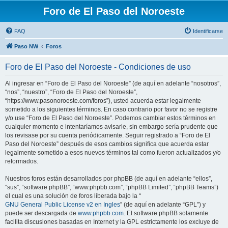
Foro de El Paso del Noroeste
FAQ
Identificarse
Paso NW
Foros
Foro de El Paso del Noroeste - Condiciones de uso
Al ingresar en “Foro de El Paso del Noroeste” (de aquí en adelante “nosotros”,
“nos”, “nuestro”, “Foro de El Paso del Noroeste”,
“https://www.pasonoroeste.com/foros”), usted acuerda estar legalmente
sometido a los siguientes términos. En caso contrario por favor no se registre
y/o use “Foro de El Paso del Noroeste”. Podemos cambiar estos términos en
cualquier momento e intentaríamos avisarle, sin embargo sería prudente que
los revisase por su cuenta periódicamente. Seguir registrado a “Foro de El
Paso del Noroeste” después de esos cambios significa que acuerda estar
legalmente sometido a esos nuevos términos tal como fueron actualizados y/o
reformados.
Nuestros foros están desarrollados por phpBB (de aquí en adelante “ellos”,
“sus”, “software phpBB”, “www.phpbb.com”, “phpBB Limited”, “phpBB Teams”)
el cual es una solución de foros liberada bajo la “
GNU General Public License v2 en Ingles
” (de aquí en adelante “GPL”) y
puede ser descargada de
www.phpbb.com
. El software phpBB solamente
facilita discusiones basadas en Internet y la GPL estrictamente los excluye de