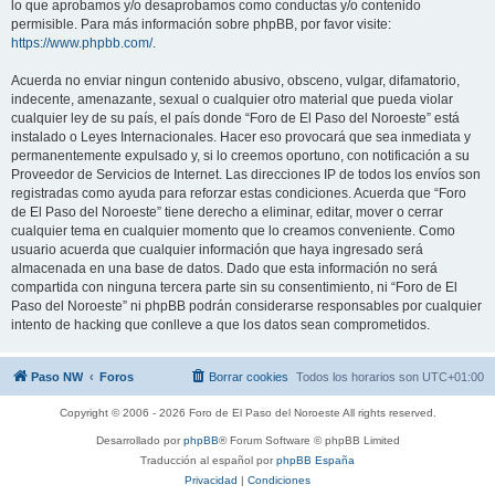
lo que aprobamos y/o desaprobamos como conductas y/o contenido
permisible. Para más información sobre phpBB, por favor visite:
https://www.phpbb.com/
.
Acuerda no enviar ningun contenido abusivo, obsceno, vulgar, difamatorio,
indecente, amenazante, sexual o cualquier otro material que pueda violar
cualquier ley de su país, el país donde “Foro de El Paso del Noroeste” está
instalado o Leyes Internacionales. Hacer eso provocará que sea inmediata y
permanentemente expulsado y, si lo creemos oportuno, con notificación a su
Proveedor de Servicios de Internet. Las direcciones IP de todos los envíos son
registradas como ayuda para reforzar estas condiciones. Acuerda que “Foro
de El Paso del Noroeste” tiene derecho a eliminar, editar, mover o cerrar
cualquier tema en cualquier momento que lo creamos conveniente. Como
usuario acuerda que cualquier información que haya ingresado será
almacenada en una base de datos. Dado que esta información no será
compartida con ninguna tercera parte sin su consentimiento, ni “Foro de El
Paso del Noroeste” ni phpBB podrán considerarse responsables por cualquier
intento de hacking que conlleve a que los datos sean comprometidos.
Paso NW
Foros
Borrar cookies
Todos los horarios son
UTC+01:00
Copyright © 2006 - 2026 Foro de El Paso del Noroeste All rights reserved.
Desarrollado por
phpBB
® Forum Software © phpBB Limited
Traducción al español por
phpBB España
Privacidad
|
Condiciones