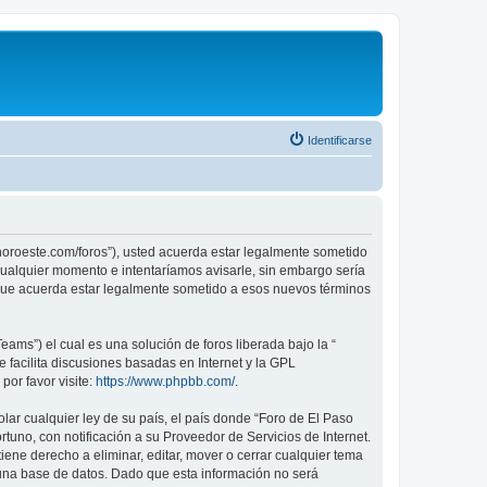
Identificarse
sonoroeste.com/foros”), usted acuerda estar legalmente sometido
 cualquier momento e intentaríamos avisarle, sin embargo sería
 que acuerda estar legalmente sometido a esos nuevos términos
ams”) el cual es una solución de foros liberada bajo la “
 facilita discusiones basadas en Internet y la GPL
or favor visite:
https://www.phpbb.com/
.
lar cualquier ley de su país, el país donde “Foro de El Paso
uno, con notificación a su Proveedor de Servicios de Internet.
ene derecho a eliminar, editar, mover o cerrar cualquier tema
na base de datos. Dado que esta información no será