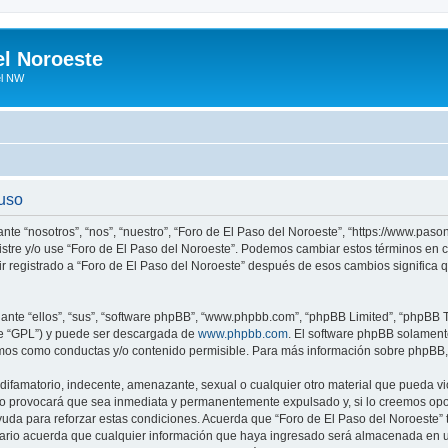
el Noroeste
el NW
 uso
ante “nosotros”, “nos”, “nuestro”, “Foro de El Paso del Noroeste”, “https://www.pa
egistre y/o use “Foro de El Paso del Noroeste”. Podemos cambiar estos términos en
ir registrado a “Foro de El Paso del Noroeste” después de esos cambios significa
nte “ellos”, “sus”, “software phpBB”, “www.phpbb.com”, “phpBB Limited”, “phpBB Te
te “GPL”) y puede ser descargada de
www.phpbb.com
. El software phpBB solamente
os como conductas y/o contenido permisible. Para más información sobre phpBB, p
ifamatorio, indecente, amenazante, sexual o cualquier otro material que pueda vio
so provocará que sea inmediata y permanentemente expulsado y, si lo creemos oport
uda para reforzar estas condiciones. Acuerda que “Foro de El Paso del Noroeste” ti
rio acuerda que cualquier información que haya ingresado será almacenada en u