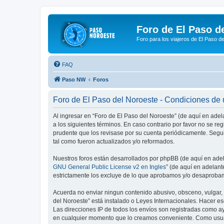
Foro de El Paso d
Foro para los viajeros de El Paso d
FAQ
Paso NW
Foros
Foro de El Paso del Noroeste - Condiciones de
Al ingresar en “Foro de El Paso del Noroeste” (de aquí en adel
a los siguientes términos. En caso contrario por favor no se r
prudente que los revisase por su cuenta periódicamente. Segu
tal como fueron actualizados y/o reformados.
Nuestros foros están desarrollados por phpBB (de aquí en adela
GNU General Public License v2 en Ingles
” (de aquí en adelan
estrictamente los excluye de lo que aprobamos y/o desaprobam
Acuerda no enviar ningun contenido abusivo, obsceno, vulgar, d
del Noroeste” está instalado o Leyes Internacionales. Hacer e
Las direcciones IP de todos los envíos son registradas como ay
en cualquier momento que lo creamos conveniente. Como usua