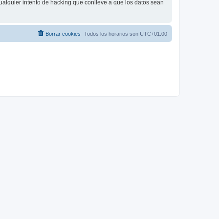
ualquier intento de hacking que conlleve a que los datos sean
Borrar cookies
Todos los horarios son
UTC+01:00