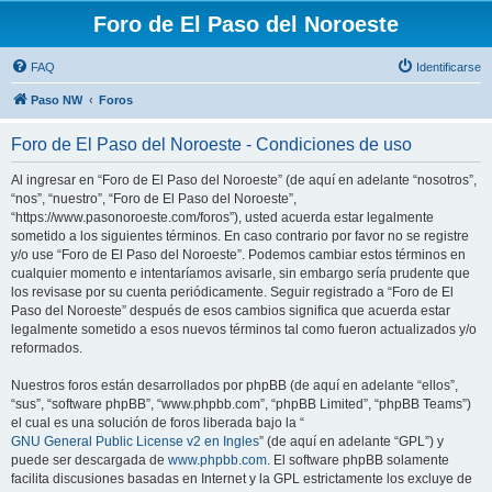
Foro de El Paso del Noroeste
FAQ
Identificarse
Paso NW
Foros
Foro de El Paso del Noroeste - Condiciones de uso
Al ingresar en “Foro de El Paso del Noroeste” (de aquí en adelante “nosotros”,
“nos”, “nuestro”, “Foro de El Paso del Noroeste”,
“https://www.pasonoroeste.com/foros”), usted acuerda estar legalmente
sometido a los siguientes términos. En caso contrario por favor no se registre
y/o use “Foro de El Paso del Noroeste”. Podemos cambiar estos términos en
cualquier momento e intentaríamos avisarle, sin embargo sería prudente que
los revisase por su cuenta periódicamente. Seguir registrado a “Foro de El
Paso del Noroeste” después de esos cambios significa que acuerda estar
legalmente sometido a esos nuevos términos tal como fueron actualizados y/o
reformados.
Nuestros foros están desarrollados por phpBB (de aquí en adelante “ellos”,
“sus”, “software phpBB”, “www.phpbb.com”, “phpBB Limited”, “phpBB Teams”)
el cual es una solución de foros liberada bajo la “
GNU General Public License v2 en Ingles
” (de aquí en adelante “GPL”) y
puede ser descargada de
www.phpbb.com
. El software phpBB solamente
facilita discusiones basadas en Internet y la GPL estrictamente los excluye de