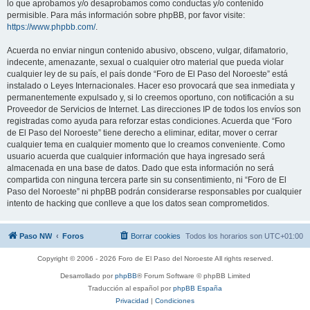
lo que aprobamos y/o desaprobamos como conductas y/o contenido
permisible. Para más información sobre phpBB, por favor visite:
https://www.phpbb.com/
.
Acuerda no enviar ningun contenido abusivo, obsceno, vulgar, difamatorio,
indecente, amenazante, sexual o cualquier otro material que pueda violar
cualquier ley de su país, el país donde “Foro de El Paso del Noroeste” está
instalado o Leyes Internacionales. Hacer eso provocará que sea inmediata y
permanentemente expulsado y, si lo creemos oportuno, con notificación a su
Proveedor de Servicios de Internet. Las direcciones IP de todos los envíos son
registradas como ayuda para reforzar estas condiciones. Acuerda que “Foro
de El Paso del Noroeste” tiene derecho a eliminar, editar, mover o cerrar
cualquier tema en cualquier momento que lo creamos conveniente. Como
usuario acuerda que cualquier información que haya ingresado será
almacenada en una base de datos. Dado que esta información no será
compartida con ninguna tercera parte sin su consentimiento, ni “Foro de El
Paso del Noroeste” ni phpBB podrán considerarse responsables por cualquier
intento de hacking que conlleve a que los datos sean comprometidos.
Paso NW
Foros
Borrar cookies
Todos los horarios son
UTC+01:00
Copyright © 2006 - 2026 Foro de El Paso del Noroeste All rights reserved.
Desarrollado por
phpBB
® Forum Software © phpBB Limited
Traducción al español por
phpBB España
Privacidad
|
Condiciones