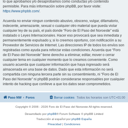
lo que aprobamos y/o desaprobamos como conductas y/o contenido
permisible. Para más información sobre phpBB, por favor visite:
https://www.phpbb.com/
.
Acuerda no enviar ningun contenido abusivo, obsceno, vulgar, difamatorio,
indecente, amenazante, sexual o cualquier otro material que pueda violar
cualquier ley de su país, el país donde “Foro de El Paso del Noroeste” está
instalado o Leyes Internacionales. Hacer eso provocará que sea inmediata y
permanentemente expulsado y, si lo creemos oportuno, con notificación a su
Proveedor de Servicios de Internet. Las direcciones IP de todos los envíos son
registradas como ayuda para reforzar estas condiciones. Acuerda que “Foro
de El Paso del Noroeste” tiene derecho a eliminar, editar, mover o cerrar
cualquier tema en cualquier momento que lo creamos conveniente. Como
usuario acuerda que cualquier información que haya ingresado será
almacenada en una base de datos. Dado que esta información no será
compartida con ninguna tercera parte sin su consentimiento, ni “Foro de El
Paso del Noroeste” ni phpBB podrán considerarse responsables por cualquier
intento de hacking que conlleve a que los datos sean comprometidos.
Paso NW
Foros
Borrar cookies
Todos los horarios son
UTC+01:00
Copyright © 2006 - 2026 Foro de El Paso del Noroeste All rights reserved.
Desarrollado por
phpBB
® Forum Software © phpBB Limited
Traducción al español por
phpBB España
Privacidad
|
Condiciones