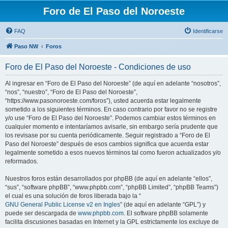
Foro de El Paso del Noroeste
FAQ
Identificarse
Paso NW
Foros
Foro de El Paso del Noroeste - Condiciones de uso
Al ingresar en “Foro de El Paso del Noroeste” (de aquí en adelante “nosotros”,
“nos”, “nuestro”, “Foro de El Paso del Noroeste”,
“https://www.pasonoroeste.com/foros”), usted acuerda estar legalmente
sometido a los siguientes términos. En caso contrario por favor no se registre
y/o use “Foro de El Paso del Noroeste”. Podemos cambiar estos términos en
cualquier momento e intentaríamos avisarle, sin embargo sería prudente que
los revisase por su cuenta periódicamente. Seguir registrado a “Foro de El
Paso del Noroeste” después de esos cambios significa que acuerda estar
legalmente sometido a esos nuevos términos tal como fueron actualizados y/o
reformados.
Nuestros foros están desarrollados por phpBB (de aquí en adelante “ellos”,
“sus”, “software phpBB”, “www.phpbb.com”, “phpBB Limited”, “phpBB Teams”)
el cual es una solución de foros liberada bajo la “
GNU General Public License v2 en Ingles
” (de aquí en adelante “GPL”) y
puede ser descargada de
www.phpbb.com
. El software phpBB solamente
facilita discusiones basadas en Internet y la GPL estrictamente los excluye de