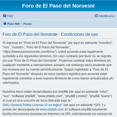
Foro de El Paso del Noroeste
FAQ
Identificarse
Paso NW
Foros
Foro de El Paso del Noroeste - Condiciones de uso
Al ingresar en “Foro de El Paso del Noroeste” (de aquí en adelante “nosotros”,
“nos”, “nuestro”, “Foro de El Paso del Noroeste”,
“https://www.pasonoroeste.com/foros”), usted acuerda estar legalmente
sometido a los siguientes términos. En caso contrario por favor no se registre
y/o use “Foro de El Paso del Noroeste”. Podemos cambiar estos términos en
cualquier momento e intentaríamos avisarle, sin embargo sería prudente que
los revisase por su cuenta periódicamente. Seguir registrado a “Foro de El
Paso del Noroeste” después de esos cambios significa que acuerda estar
legalmente sometido a esos nuevos términos tal como fueron actualizados y/o
reformados.
Nuestros foros están desarrollados por phpBB (de aquí en adelante “ellos”,
“sus”, “software phpBB”, “www.phpbb.com”, “phpBB Limited”, “phpBB Teams”)
el cual es una solución de foros liberada bajo la “
GNU General Public License v2 en Ingles
” (de aquí en adelante “GPL”) y
puede ser descargada de
www.phpbb.com
. El software phpBB solamente
facilita discusiones basadas en Internet y la GPL estrictamente los excluye de