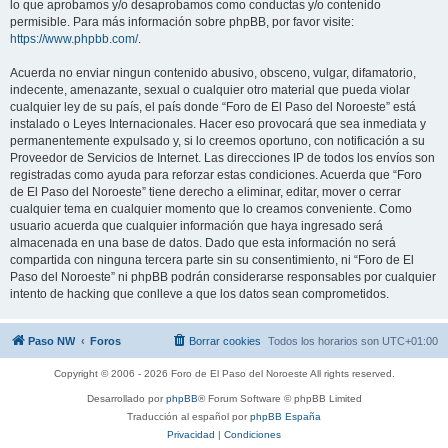
lo que aprobamos y/o desaprobamos como conductas y/o contenido
permisible. Para más información sobre phpBB, por favor visite:
https://www.phpbb.com/
.
Acuerda no enviar ningun contenido abusivo, obsceno, vulgar, difamatorio,
indecente, amenazante, sexual o cualquier otro material que pueda violar
cualquier ley de su país, el país donde “Foro de El Paso del Noroeste” está
instalado o Leyes Internacionales. Hacer eso provocará que sea inmediata y
permanentemente expulsado y, si lo creemos oportuno, con notificación a su
Proveedor de Servicios de Internet. Las direcciones IP de todos los envíos son
registradas como ayuda para reforzar estas condiciones. Acuerda que “Foro
de El Paso del Noroeste” tiene derecho a eliminar, editar, mover o cerrar
cualquier tema en cualquier momento que lo creamos conveniente. Como
usuario acuerda que cualquier información que haya ingresado será
almacenada en una base de datos. Dado que esta información no será
compartida con ninguna tercera parte sin su consentimiento, ni “Foro de El
Paso del Noroeste” ni phpBB podrán considerarse responsables por cualquier
intento de hacking que conlleve a que los datos sean comprometidos.
Paso NW
Foros
Borrar cookies
Todos los horarios son
UTC+01:00
Copyright © 2006 - 2026 Foro de El Paso del Noroeste All rights reserved.
Desarrollado por
phpBB
® Forum Software © phpBB Limited
Traducción al español por
phpBB España
Privacidad
|
Condiciones