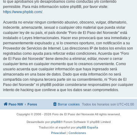
lo que aprobamos y/o desaprobamos como conductas y/o contenido
permisible. Para más información sobre phpBB, por favor visite:
https://www.phpbb.com/
.
Acuerda no enviar ningun contenido abusivo, obsceno, vulgar, difamatorio,
indecente, amenazante, sexual o cualquier otro material que pueda violar
cualquier ley de su país, el país donde “Foro de El Paso del Noroeste” está
instalado o Leyes Internacionales. Hacer eso provocará que sea inmediata y
permanentemente expulsado y, si lo creemos oportuno, con notificación a su
Proveedor de Servicios de Internet. Las direcciones IP de todos los envíos son
registradas como ayuda para reforzar estas condiciones. Acuerda que “Foro
de El Paso del Noroeste” tiene derecho a eliminar, editar, mover o cerrar
cualquier tema en cualquier momento que lo creamos conveniente. Como
usuario acuerda que cualquier información que haya ingresado será
almacenada en una base de datos. Dado que esta información no será
compartida con ninguna tercera parte sin su consentimiento, ni “Foro de El
Paso del Noroeste” ni phpBB podrán considerarse responsables por cualquier
intento de hacking que conlleve a que los datos sean comprometidos.
Paso NW
Foros
Borrar cookies
Todos los horarios son
UTC+01:00
Copyright © 2006 - 2026 Foro de El Paso del Noroeste All rights reserved.
Desarrollado por
phpBB
® Forum Software © phpBB Limited
Traducción al español por
phpBB España
Privacidad
|
Condiciones