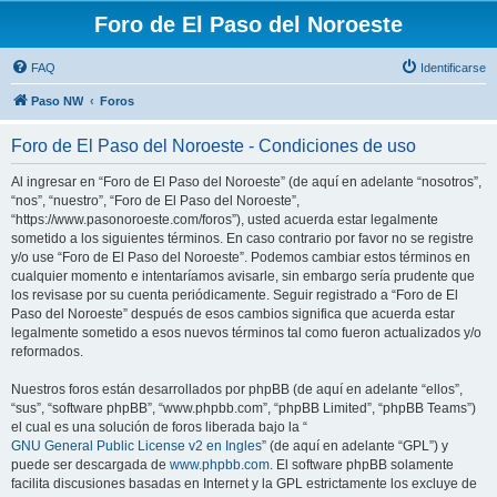
Foro de El Paso del Noroeste
FAQ
Identificarse
Paso NW
Foros
Foro de El Paso del Noroeste - Condiciones de uso
Al ingresar en “Foro de El Paso del Noroeste” (de aquí en adelante “nosotros”,
“nos”, “nuestro”, “Foro de El Paso del Noroeste”,
“https://www.pasonoroeste.com/foros”), usted acuerda estar legalmente
sometido a los siguientes términos. En caso contrario por favor no se registre
y/o use “Foro de El Paso del Noroeste”. Podemos cambiar estos términos en
cualquier momento e intentaríamos avisarle, sin embargo sería prudente que
los revisase por su cuenta periódicamente. Seguir registrado a “Foro de El
Paso del Noroeste” después de esos cambios significa que acuerda estar
legalmente sometido a esos nuevos términos tal como fueron actualizados y/o
reformados.
Nuestros foros están desarrollados por phpBB (de aquí en adelante “ellos”,
“sus”, “software phpBB”, “www.phpbb.com”, “phpBB Limited”, “phpBB Teams”)
el cual es una solución de foros liberada bajo la “
GNU General Public License v2 en Ingles
” (de aquí en adelante “GPL”) y
puede ser descargada de
www.phpbb.com
. El software phpBB solamente
facilita discusiones basadas en Internet y la GPL estrictamente los excluye de