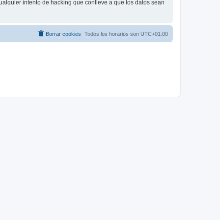
ualquier intento de hacking que conlleve a que los datos sean
Borrar cookies
Todos los horarios son
UTC+01:00