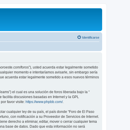
Identificarse
sonoroeste.com/foros”), usted acuerda estar legalmente sometido
 cualquier momento e intentaríamos avisarle, sin embargo sería
 que acuerda estar legalmente sometido a esos nuevos términos
ams”) el cual es una solución de foros liberada bajo la “
 facilita discusiones basadas en Internet y la GPL
or favor visite:
https://www.phpbb.com/
.
lar cualquier ley de su país, el país donde “Foro de El Paso
uno, con notificación a su Proveedor de Servicios de Internet.
ene derecho a eliminar, editar, mover o cerrar cualquier tema
na base de datos. Dado que esta información no será