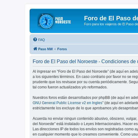
Foro de El Paso d
Foro para los viajeros de El Paso d
FAQ
Paso NW
Foros
Foro de El Paso del Noroeste - Condiciones de
Al ingresar en “Foro de El Paso del Noroeste” (de aquí en adel
a los siguientes términos. En caso contrario por favor no se r
prudente que los revisase por su cuenta periódicamente. Segu
tal como fueron actualizados y/o reformados.
Nuestros foros están desarrollados por phpBB (de aquí en adela
GNU General Public License v2 en Ingles
” (de aquí en adelan
estrictamente los excluye de lo que aprobamos y/o desaprobam
Acuerda no enviar ningun contenido abusivo, obsceno, vulgar, d
del Noroeste” está instalado o Leyes Internacionales. Hacer e
Las direcciones IP de todos los envíos son registradas como ay
en cualquier momento que lo creamos conveniente. Como usua