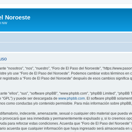
el Noroeste
el NW
 uso
ante “nosotros”, “nos”, “nuestro”, “Foro de El Paso del Noroeste”, “https://www.pa
egistre y/o use “Foro de El Paso del Noroeste”. Podemos cambiar estos términos en
ir registrado a “Foro de El Paso del Noroeste” después de esos cambios significa
nte “ellos”, “sus”, “software phpBB”, “www.phpbb.com”, “phpBB Limited”, “phpBB Te
te “GPL”) y puede ser descargada de
www.phpbb.com
. El software phpBB solamente
os como conductas y/o contenido permisible. Para más información sobre phpBB, p
ifamatorio, indecente, amenazante, sexual o cualquier otro material que pueda vio
so provocará que sea inmediata y permanentemente expulsado y, si lo creemos oport
uda para reforzar estas condiciones. Acuerda que “Foro de El Paso del Noroeste” ti
rio acuerda que cualquier información que haya ingresado será almacenada en u