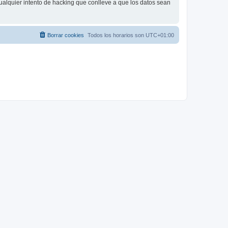
ualquier intento de hacking que conlleve a que los datos sean
Borrar cookies
Todos los horarios son
UTC+01:00