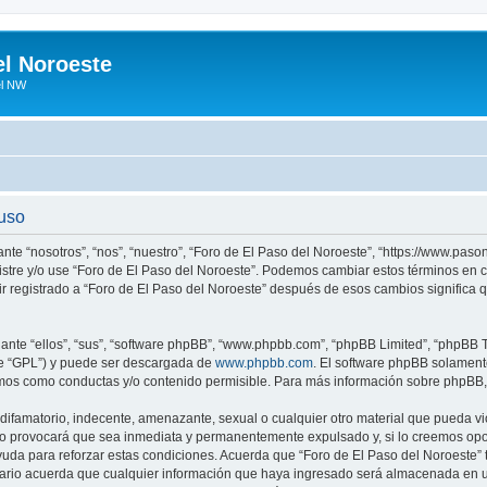
el Noroeste
el NW
 uso
ante “nosotros”, “nos”, “nuestro”, “Foro de El Paso del Noroeste”, “https://www.pa
egistre y/o use “Foro de El Paso del Noroeste”. Podemos cambiar estos términos en
ir registrado a “Foro de El Paso del Noroeste” después de esos cambios significa
nte “ellos”, “sus”, “software phpBB”, “www.phpbb.com”, “phpBB Limited”, “phpBB Te
te “GPL”) y puede ser descargada de
www.phpbb.com
. El software phpBB solamente
os como conductas y/o contenido permisible. Para más información sobre phpBB, p
ifamatorio, indecente, amenazante, sexual o cualquier otro material que pueda vio
so provocará que sea inmediata y permanentemente expulsado y, si lo creemos oport
uda para reforzar estas condiciones. Acuerda que “Foro de El Paso del Noroeste” ti
rio acuerda que cualquier información que haya ingresado será almacenada en u