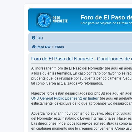
Foro de El Paso d
Foro para los viajeros de El Paso d
FAQ
Paso NW
Foros
Foro de El Paso del Noroeste - Condiciones de
Al ingresar en “Foro de El Paso del Noroeste” (de aquí en adel
a los siguientes términos. En caso contrario por favor no se r
prudente que los revisase por su cuenta periódicamente. Segu
tal como fueron actualizados y/o reformados.
Nuestros foros están desarrollados por phpBB (de aquí en adela
GNU General Public License v2 en Ingles
” (de aquí en adelan
estrictamente los excluye de lo que aprobamos y/o desaprobam
Acuerda no enviar ningun contenido abusivo, obsceno, vulgar, d
del Noroeste” está instalado o Leyes Internacionales. Hacer e
Las direcciones IP de todos los envíos son registradas como ay
en cualquier momento que lo creamos conveniente. Como usua