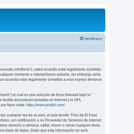
Identificarse
sonoroeste.com/foros”), usted acuerda estar legalmente sometido
 cualquier momento e intentaríamos avisarle, sin embargo sería
 que acuerda estar legalmente sometido a esos nuevos términos
ams”) el cual es una solución de foros liberada bajo la “
 facilita discusiones basadas en Internet y la GPL
or favor visite:
https://www.phpbb.com/
.
lar cualquier ley de su país, el país donde “Foro de El Paso
uno, con notificación a su Proveedor de Servicios de Internet.
ene derecho a eliminar, editar, mover o cerrar cualquier tema
na base de datos. Dado que esta información no será