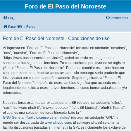
Foro de El Paso del Noroeste
FAQ
Identificarse
Paso NW
Foros
Foro de El Paso del Noroeste - Condiciones de uso
Al ingresar en “Foro de El Paso del Noroeste” (de aquí en adelante “nosotros”,
“nos”, “nuestro”, “Foro de El Paso del Noroeste”,
“https://www.pasonoroeste.com/foros”), usted acuerda estar legalmente
sometido a los siguientes términos. En caso contrario por favor no se registre
y/o use “Foro de El Paso del Noroeste”. Podemos cambiar estos términos en
cualquier momento e intentaríamos avisarle, sin embargo sería prudente que
los revisase por su cuenta periódicamente. Seguir registrado a “Foro de El
Paso del Noroeste” después de esos cambios significa que acuerda estar
legalmente sometido a esos nuevos términos tal como fueron actualizados y/o
reformados.
Nuestros foros están desarrollados por phpBB (de aquí en adelante “ellos”,
“sus”, “software phpBB”, “www.phpbb.com”, “phpBB Limited”, “phpBB Teams”)
el cual es una solución de foros liberada bajo la “
GNU General Public License v2 en Ingles
” (de aquí en adelante “GPL”) y
puede ser descargada de
www.phpbb.com
. El software phpBB solamente
facilita discusiones basadas en Internet y la GPL estrictamente los excluye de