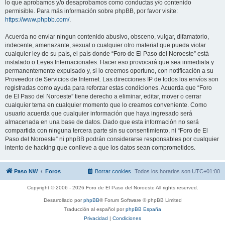
lo que aprobamos y/o desaprobamos como conductas y/o contenido
permisible. Para más información sobre phpBB, por favor visite:
https://www.phpbb.com/
.
Acuerda no enviar ningun contenido abusivo, obsceno, vulgar, difamatorio,
indecente, amenazante, sexual o cualquier otro material que pueda violar
cualquier ley de su país, el país donde “Foro de El Paso del Noroeste” está
instalado o Leyes Internacionales. Hacer eso provocará que sea inmediata y
permanentemente expulsado y, si lo creemos oportuno, con notificación a su
Proveedor de Servicios de Internet. Las direcciones IP de todos los envíos son
registradas como ayuda para reforzar estas condiciones. Acuerda que “Foro
de El Paso del Noroeste” tiene derecho a eliminar, editar, mover o cerrar
cualquier tema en cualquier momento que lo creamos conveniente. Como
usuario acuerda que cualquier información que haya ingresado será
almacenada en una base de datos. Dado que esta información no será
compartida con ninguna tercera parte sin su consentimiento, ni “Foro de El
Paso del Noroeste” ni phpBB podrán considerarse responsables por cualquier
intento de hacking que conlleve a que los datos sean comprometidos.
Paso NW
Foros
Borrar cookies
Todos los horarios son
UTC+01:00
Copyright © 2006 - 2026 Foro de El Paso del Noroeste All rights reserved.
Desarrollado por
phpBB
® Forum Software © phpBB Limited
Traducción al español por
phpBB España
Privacidad
|
Condiciones