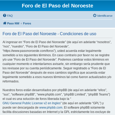
Foro de El Paso del Noroeste
FAQ
Identificarse
Paso NW
Foros
Foro de El Paso del Noroeste - Condiciones de uso
Al ingresar en “Foro de El Paso del Noroeste” (de aquí en adelante “nosotros”,
“nos”, “nuestro”, “Foro de El Paso del Noroeste”,
“https://www.pasonoroeste.com/foros”), usted acuerda estar legalmente
sometido a los siguientes términos. En caso contrario por favor no se registre
y/o use “Foro de El Paso del Noroeste”. Podemos cambiar estos términos en
cualquier momento e intentaríamos avisarle, sin embargo sería prudente que
los revisase por su cuenta periódicamente. Seguir registrado a “Foro de El
Paso del Noroeste” después de esos cambios significa que acuerda estar
legalmente sometido a esos nuevos términos tal como fueron actualizados y/o
reformados.
Nuestros foros están desarrollados por phpBB (de aquí en adelante “ellos”,
“sus”, “software phpBB”, “www.phpbb.com”, “phpBB Limited”, “phpBB Teams”)
el cual es una solución de foros liberada bajo la “
GNU General Public License v2 en Ingles
” (de aquí en adelante “GPL”) y
puede ser descargada de
www.phpbb.com
. El software phpBB solamente
facilita discusiones basadas en Internet y la GPL estrictamente los excluye de