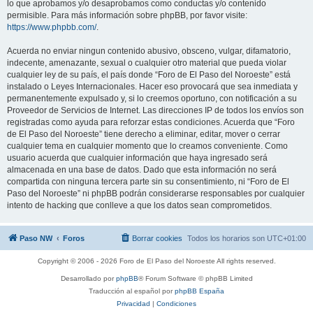
lo que aprobamos y/o desaprobamos como conductas y/o contenido
permisible. Para más información sobre phpBB, por favor visite:
https://www.phpbb.com/
.
Acuerda no enviar ningun contenido abusivo, obsceno, vulgar, difamatorio,
indecente, amenazante, sexual o cualquier otro material que pueda violar
cualquier ley de su país, el país donde “Foro de El Paso del Noroeste” está
instalado o Leyes Internacionales. Hacer eso provocará que sea inmediata y
permanentemente expulsado y, si lo creemos oportuno, con notificación a su
Proveedor de Servicios de Internet. Las direcciones IP de todos los envíos son
registradas como ayuda para reforzar estas condiciones. Acuerda que “Foro
de El Paso del Noroeste” tiene derecho a eliminar, editar, mover o cerrar
cualquier tema en cualquier momento que lo creamos conveniente. Como
usuario acuerda que cualquier información que haya ingresado será
almacenada en una base de datos. Dado que esta información no será
compartida con ninguna tercera parte sin su consentimiento, ni “Foro de El
Paso del Noroeste” ni phpBB podrán considerarse responsables por cualquier
intento de hacking que conlleve a que los datos sean comprometidos.
Paso NW
Foros
Borrar cookies
Todos los horarios son
UTC+01:00
Copyright © 2006 - 2026 Foro de El Paso del Noroeste All rights reserved.
Desarrollado por
phpBB
® Forum Software © phpBB Limited
Traducción al español por
phpBB España
Privacidad
|
Condiciones