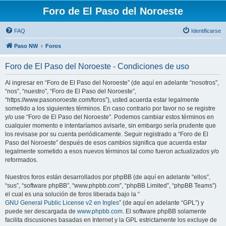
Foro de El Paso del Noroeste
FAQ
Identificarse
Paso NW
Foros
Foro de El Paso del Noroeste - Condiciones de uso
Al ingresar en “Foro de El Paso del Noroeste” (de aquí en adelante “nosotros”,
“nos”, “nuestro”, “Foro de El Paso del Noroeste”,
“https://www.pasonoroeste.com/foros”), usted acuerda estar legalmente
sometido a los siguientes términos. En caso contrario por favor no se registre
y/o use “Foro de El Paso del Noroeste”. Podemos cambiar estos términos en
cualquier momento e intentaríamos avisarle, sin embargo sería prudente que
los revisase por su cuenta periódicamente. Seguir registrado a “Foro de El
Paso del Noroeste” después de esos cambios significa que acuerda estar
legalmente sometido a esos nuevos términos tal como fueron actualizados y/o
reformados.
Nuestros foros están desarrollados por phpBB (de aquí en adelante “ellos”,
“sus”, “software phpBB”, “www.phpbb.com”, “phpBB Limited”, “phpBB Teams”)
el cual es una solución de foros liberada bajo la “
GNU General Public License v2 en Ingles
” (de aquí en adelante “GPL”) y
puede ser descargada de
www.phpbb.com
. El software phpBB solamente
facilita discusiones basadas en Internet y la GPL estrictamente los excluye de