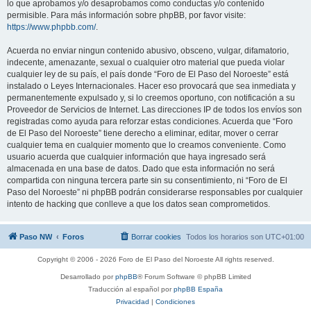
lo que aprobamos y/o desaprobamos como conductas y/o contenido
permisible. Para más información sobre phpBB, por favor visite:
https://www.phpbb.com/
.
Acuerda no enviar ningun contenido abusivo, obsceno, vulgar, difamatorio,
indecente, amenazante, sexual o cualquier otro material que pueda violar
cualquier ley de su país, el país donde “Foro de El Paso del Noroeste” está
instalado o Leyes Internacionales. Hacer eso provocará que sea inmediata y
permanentemente expulsado y, si lo creemos oportuno, con notificación a su
Proveedor de Servicios de Internet. Las direcciones IP de todos los envíos son
registradas como ayuda para reforzar estas condiciones. Acuerda que “Foro
de El Paso del Noroeste” tiene derecho a eliminar, editar, mover o cerrar
cualquier tema en cualquier momento que lo creamos conveniente. Como
usuario acuerda que cualquier información que haya ingresado será
almacenada en una base de datos. Dado que esta información no será
compartida con ninguna tercera parte sin su consentimiento, ni “Foro de El
Paso del Noroeste” ni phpBB podrán considerarse responsables por cualquier
intento de hacking que conlleve a que los datos sean comprometidos.
Paso NW
Foros
Borrar cookies
Todos los horarios son
UTC+01:00
Copyright © 2006 - 2026 Foro de El Paso del Noroeste All rights reserved.
Desarrollado por
phpBB
® Forum Software © phpBB Limited
Traducción al español por
phpBB España
Privacidad
|
Condiciones