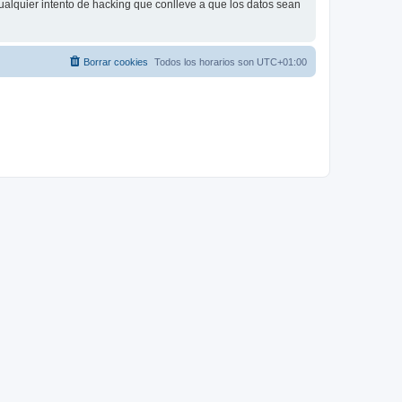
ualquier intento de hacking que conlleve a que los datos sean
Borrar cookies
Todos los horarios son
UTC+01:00