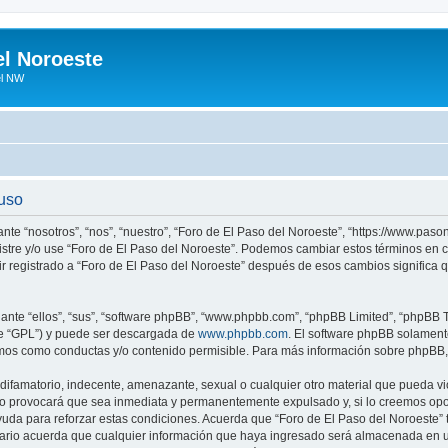
el Noroeste
el NW
 uso
ante “nosotros”, “nos”, “nuestro”, “Foro de El Paso del Noroeste”, “https://www.pa
egistre y/o use “Foro de El Paso del Noroeste”. Podemos cambiar estos términos en
ir registrado a “Foro de El Paso del Noroeste” después de esos cambios significa
nte “ellos”, “sus”, “software phpBB”, “www.phpbb.com”, “phpBB Limited”, “phpBB Te
te “GPL”) y puede ser descargada de
www.phpbb.com
. El software phpBB solamente
os como conductas y/o contenido permisible. Para más información sobre phpBB, p
ifamatorio, indecente, amenazante, sexual o cualquier otro material que pueda vio
so provocará que sea inmediata y permanentemente expulsado y, si lo creemos oport
uda para reforzar estas condiciones. Acuerda que “Foro de El Paso del Noroeste” ti
rio acuerda que cualquier información que haya ingresado será almacenada en u