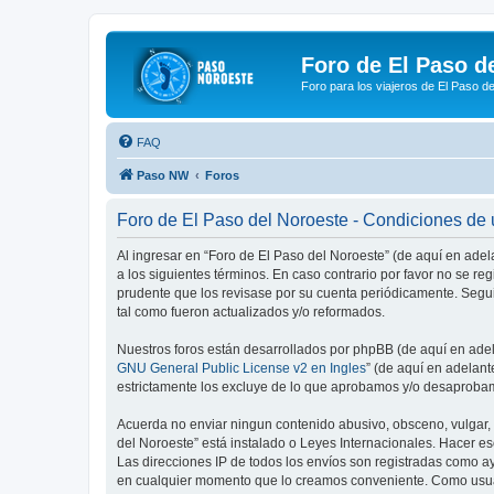
Foro de El Paso d
Foro para los viajeros de El Paso d
FAQ
Paso NW
Foros
Foro de El Paso del Noroeste - Condiciones de
Al ingresar en “Foro de El Paso del Noroeste” (de aquí en adel
a los siguientes términos. En caso contrario por favor no se r
prudente que los revisase por su cuenta periódicamente. Segu
tal como fueron actualizados y/o reformados.
Nuestros foros están desarrollados por phpBB (de aquí en adela
GNU General Public License v2 en Ingles
” (de aquí en adelan
estrictamente los excluye de lo que aprobamos y/o desaprobam
Acuerda no enviar ningun contenido abusivo, obsceno, vulgar, d
del Noroeste” está instalado o Leyes Internacionales. Hacer e
Las direcciones IP de todos los envíos son registradas como ay
en cualquier momento que lo creamos conveniente. Como usua