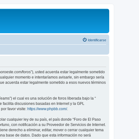
Identificarse
sonoroeste.com/foros”), usted acuerda estar legalmente sometido
 cualquier momento e intentaríamos avisarle, sin embargo sería
 que acuerda estar legalmente sometido a esos nuevos términos
ams”) el cual es una solución de foros liberada bajo la “
 facilita discusiones basadas en Internet y la GPL
or favor visite:
https://www.phpbb.com/
.
lar cualquier ley de su país, el país donde “Foro de El Paso
uno, con notificación a su Proveedor de Servicios de Internet.
ene derecho a eliminar, editar, mover o cerrar cualquier tema
na base de datos. Dado que esta información no será