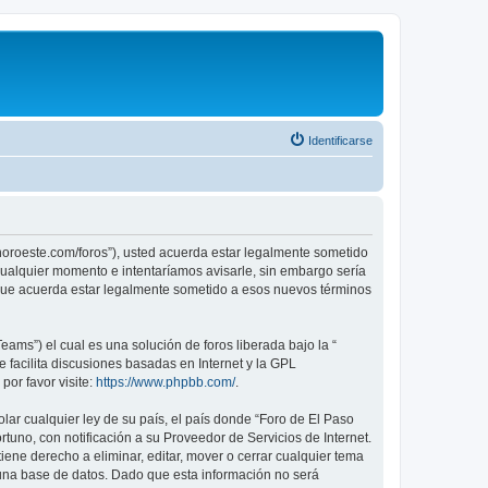
Identificarse
sonoroeste.com/foros”), usted acuerda estar legalmente sometido
 cualquier momento e intentaríamos avisarle, sin embargo sería
 que acuerda estar legalmente sometido a esos nuevos términos
ams”) el cual es una solución de foros liberada bajo la “
 facilita discusiones basadas en Internet y la GPL
or favor visite:
https://www.phpbb.com/
.
lar cualquier ley de su país, el país donde “Foro de El Paso
uno, con notificación a su Proveedor de Servicios de Internet.
ene derecho a eliminar, editar, mover o cerrar cualquier tema
na base de datos. Dado que esta información no será