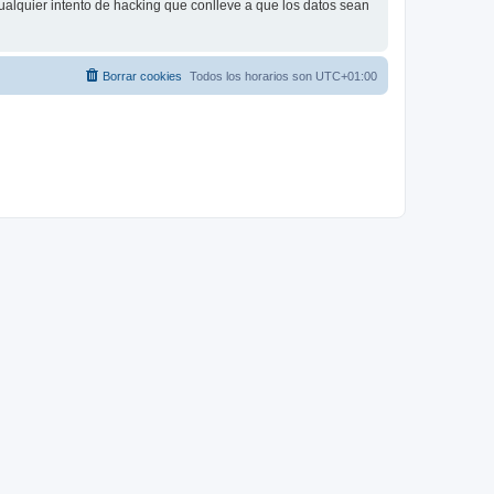
ualquier intento de hacking que conlleve a que los datos sean
Borrar cookies
Todos los horarios son
UTC+01:00