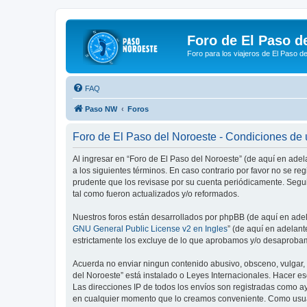
Foro de El Paso d
Foro para los viajeros de El Paso d
FAQ
Paso NW
Foros
Foro de El Paso del Noroeste - Condiciones de
Al ingresar en “Foro de El Paso del Noroeste” (de aquí en adel
a los siguientes términos. En caso contrario por favor no se r
prudente que los revisase por su cuenta periódicamente. Segu
tal como fueron actualizados y/o reformados.
Nuestros foros están desarrollados por phpBB (de aquí en adela
GNU General Public License v2 en Ingles
” (de aquí en adelan
estrictamente los excluye de lo que aprobamos y/o desaprobam
Acuerda no enviar ningun contenido abusivo, obsceno, vulgar, d
del Noroeste” está instalado o Leyes Internacionales. Hacer e
Las direcciones IP de todos los envíos son registradas como ay
en cualquier momento que lo creamos conveniente. Como usua