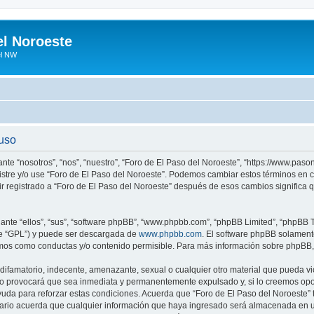
el Noroeste
el NW
 uso
ante “nosotros”, “nos”, “nuestro”, “Foro de El Paso del Noroeste”, “https://www.pa
egistre y/o use “Foro de El Paso del Noroeste”. Podemos cambiar estos términos en
ir registrado a “Foro de El Paso del Noroeste” después de esos cambios significa
nte “ellos”, “sus”, “software phpBB”, “www.phpbb.com”, “phpBB Limited”, “phpBB Te
te “GPL”) y puede ser descargada de
www.phpbb.com
. El software phpBB solamente
os como conductas y/o contenido permisible. Para más información sobre phpBB, p
ifamatorio, indecente, amenazante, sexual o cualquier otro material que pueda vio
so provocará que sea inmediata y permanentemente expulsado y, si lo creemos oport
uda para reforzar estas condiciones. Acuerda que “Foro de El Paso del Noroeste” ti
rio acuerda que cualquier información que haya ingresado será almacenada en u