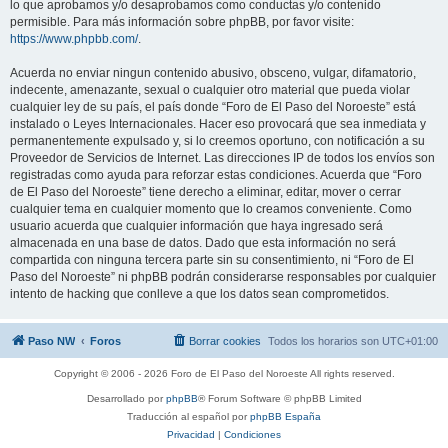
lo que aprobamos y/o desaprobamos como conductas y/o contenido
permisible. Para más información sobre phpBB, por favor visite:
https://www.phpbb.com/
.
Acuerda no enviar ningun contenido abusivo, obsceno, vulgar, difamatorio,
indecente, amenazante, sexual o cualquier otro material que pueda violar
cualquier ley de su país, el país donde “Foro de El Paso del Noroeste” está
instalado o Leyes Internacionales. Hacer eso provocará que sea inmediata y
permanentemente expulsado y, si lo creemos oportuno, con notificación a su
Proveedor de Servicios de Internet. Las direcciones IP de todos los envíos son
registradas como ayuda para reforzar estas condiciones. Acuerda que “Foro
de El Paso del Noroeste” tiene derecho a eliminar, editar, mover o cerrar
cualquier tema en cualquier momento que lo creamos conveniente. Como
usuario acuerda que cualquier información que haya ingresado será
almacenada en una base de datos. Dado que esta información no será
compartida con ninguna tercera parte sin su consentimiento, ni “Foro de El
Paso del Noroeste” ni phpBB podrán considerarse responsables por cualquier
intento de hacking que conlleve a que los datos sean comprometidos.
Paso NW
Foros
Borrar cookies
Todos los horarios son
UTC+01:00
Copyright © 2006 - 2026 Foro de El Paso del Noroeste All rights reserved.
Desarrollado por
phpBB
® Forum Software © phpBB Limited
Traducción al español por
phpBB España
Privacidad
|
Condiciones