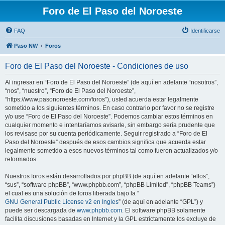
Foro de El Paso del Noroeste
FAQ
Identificarse
Paso NW
Foros
Foro de El Paso del Noroeste - Condiciones de uso
Al ingresar en “Foro de El Paso del Noroeste” (de aquí en adelante “nosotros”,
“nos”, “nuestro”, “Foro de El Paso del Noroeste”,
“https://www.pasonoroeste.com/foros”), usted acuerda estar legalmente
sometido a los siguientes términos. En caso contrario por favor no se registre
y/o use “Foro de El Paso del Noroeste”. Podemos cambiar estos términos en
cualquier momento e intentaríamos avisarle, sin embargo sería prudente que
los revisase por su cuenta periódicamente. Seguir registrado a “Foro de El
Paso del Noroeste” después de esos cambios significa que acuerda estar
legalmente sometido a esos nuevos términos tal como fueron actualizados y/o
reformados.
Nuestros foros están desarrollados por phpBB (de aquí en adelante “ellos”,
“sus”, “software phpBB”, “www.phpbb.com”, “phpBB Limited”, “phpBB Teams”)
el cual es una solución de foros liberada bajo la “
GNU General Public License v2 en Ingles
” (de aquí en adelante “GPL”) y
puede ser descargada de
www.phpbb.com
. El software phpBB solamente
facilita discusiones basadas en Internet y la GPL estrictamente los excluye de