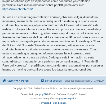
lo que aprobamos y/o desaprobamos como conductas y/o contenido
permisible. Para más información sobre phpBB, por favor visite:
https://www.phpbb.com/
.
Acuerda no enviar ningun contenido abusivo, obsceno, vulgar, difamatorio,
indecente, amenazante, sexual o cualquier otro material que pueda violar
cualquier ley de su país, el país donde “Foro de El Paso del Noroeste” está
instalado o Leyes Internacionales. Hacer eso provocará que sea inmediata y
permanentemente expulsado y, si lo creemos oportuno, con notificación a su
Proveedor de Servicios de Internet. Las direcciones IP de todos los envíos son
registradas como ayuda para reforzar estas condiciones. Acuerda que “Foro
de El Paso del Noroeste” tiene derecho a eliminar, editar, mover o cerrar
cualquier tema en cualquier momento que lo creamos conveniente. Como
usuario acuerda que cualquier información que haya ingresado será
almacenada en una base de datos. Dado que esta información no será
compartida con ninguna tercera parte sin su consentimiento, ni “Foro de El
Paso del Noroeste” ni phpBB podrán considerarse responsables por cualquier
intento de hacking que conlleve a que los datos sean comprometidos.
Paso NW
Foros
Borrar cookies
Todos los horarios son
UTC+01:00
Copyright © 2006 - 2026 Foro de El Paso del Noroeste All rights reserved.
Desarrollado por
phpBB
® Forum Software © phpBB Limited
Traducción al español por
phpBB España
Privacidad
|
Condiciones