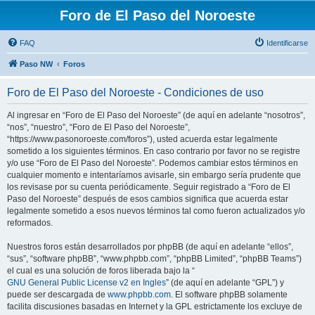
Foro de El Paso del Noroeste
FAQ
Identificarse
Paso NW
Foros
Foro de El Paso del Noroeste - Condiciones de uso
Al ingresar en “Foro de El Paso del Noroeste” (de aquí en adelante “nosotros”,
“nos”, “nuestro”, “Foro de El Paso del Noroeste”,
“https://www.pasonoroeste.com/foros”), usted acuerda estar legalmente
sometido a los siguientes términos. En caso contrario por favor no se registre
y/o use “Foro de El Paso del Noroeste”. Podemos cambiar estos términos en
cualquier momento e intentaríamos avisarle, sin embargo sería prudente que
los revisase por su cuenta periódicamente. Seguir registrado a “Foro de El
Paso del Noroeste” después de esos cambios significa que acuerda estar
legalmente sometido a esos nuevos términos tal como fueron actualizados y/o
reformados.
Nuestros foros están desarrollados por phpBB (de aquí en adelante “ellos”,
“sus”, “software phpBB”, “www.phpbb.com”, “phpBB Limited”, “phpBB Teams”)
el cual es una solución de foros liberada bajo la “
GNU General Public License v2 en Ingles
” (de aquí en adelante “GPL”) y
puede ser descargada de
www.phpbb.com
. El software phpBB solamente
facilita discusiones basadas en Internet y la GPL estrictamente los excluye de