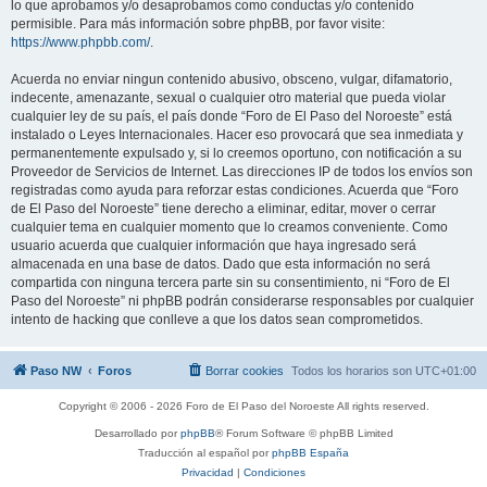
lo que aprobamos y/o desaprobamos como conductas y/o contenido
permisible. Para más información sobre phpBB, por favor visite:
https://www.phpbb.com/
.
Acuerda no enviar ningun contenido abusivo, obsceno, vulgar, difamatorio,
indecente, amenazante, sexual o cualquier otro material que pueda violar
cualquier ley de su país, el país donde “Foro de El Paso del Noroeste” está
instalado o Leyes Internacionales. Hacer eso provocará que sea inmediata y
permanentemente expulsado y, si lo creemos oportuno, con notificación a su
Proveedor de Servicios de Internet. Las direcciones IP de todos los envíos son
registradas como ayuda para reforzar estas condiciones. Acuerda que “Foro
de El Paso del Noroeste” tiene derecho a eliminar, editar, mover o cerrar
cualquier tema en cualquier momento que lo creamos conveniente. Como
usuario acuerda que cualquier información que haya ingresado será
almacenada en una base de datos. Dado que esta información no será
compartida con ninguna tercera parte sin su consentimiento, ni “Foro de El
Paso del Noroeste” ni phpBB podrán considerarse responsables por cualquier
intento de hacking que conlleve a que los datos sean comprometidos.
Paso NW
Foros
Borrar cookies
Todos los horarios son
UTC+01:00
Copyright © 2006 - 2026 Foro de El Paso del Noroeste All rights reserved.
Desarrollado por
phpBB
® Forum Software © phpBB Limited
Traducción al español por
phpBB España
Privacidad
|
Condiciones