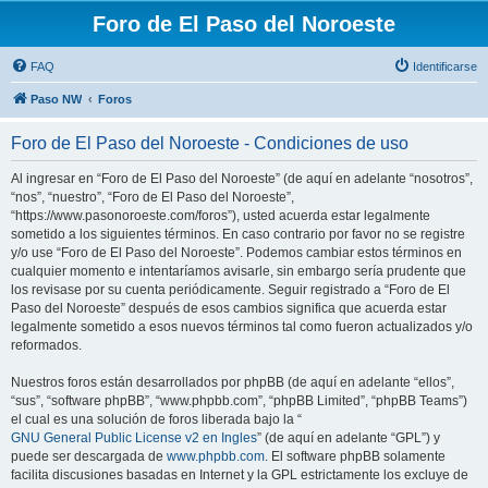
Foro de El Paso del Noroeste
FAQ
Identificarse
Paso NW
Foros
Foro de El Paso del Noroeste - Condiciones de uso
Al ingresar en “Foro de El Paso del Noroeste” (de aquí en adelante “nosotros”,
“nos”, “nuestro”, “Foro de El Paso del Noroeste”,
“https://www.pasonoroeste.com/foros”), usted acuerda estar legalmente
sometido a los siguientes términos. En caso contrario por favor no se registre
y/o use “Foro de El Paso del Noroeste”. Podemos cambiar estos términos en
cualquier momento e intentaríamos avisarle, sin embargo sería prudente que
los revisase por su cuenta periódicamente. Seguir registrado a “Foro de El
Paso del Noroeste” después de esos cambios significa que acuerda estar
legalmente sometido a esos nuevos términos tal como fueron actualizados y/o
reformados.
Nuestros foros están desarrollados por phpBB (de aquí en adelante “ellos”,
“sus”, “software phpBB”, “www.phpbb.com”, “phpBB Limited”, “phpBB Teams”)
el cual es una solución de foros liberada bajo la “
GNU General Public License v2 en Ingles
” (de aquí en adelante “GPL”) y
puede ser descargada de
www.phpbb.com
. El software phpBB solamente
facilita discusiones basadas en Internet y la GPL estrictamente los excluye de