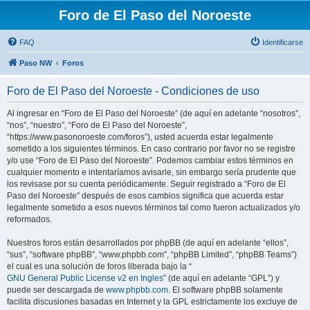
Foro de El Paso del Noroeste
FAQ
Identificarse
Paso NW
Foros
Foro de El Paso del Noroeste - Condiciones de uso
Al ingresar en “Foro de El Paso del Noroeste” (de aquí en adelante “nosotros”,
“nos”, “nuestro”, “Foro de El Paso del Noroeste”,
“https://www.pasonoroeste.com/foros”), usted acuerda estar legalmente
sometido a los siguientes términos. En caso contrario por favor no se registre
y/o use “Foro de El Paso del Noroeste”. Podemos cambiar estos términos en
cualquier momento e intentaríamos avisarle, sin embargo sería prudente que
los revisase por su cuenta periódicamente. Seguir registrado a “Foro de El
Paso del Noroeste” después de esos cambios significa que acuerda estar
legalmente sometido a esos nuevos términos tal como fueron actualizados y/o
reformados.
Nuestros foros están desarrollados por phpBB (de aquí en adelante “ellos”,
“sus”, “software phpBB”, “www.phpbb.com”, “phpBB Limited”, “phpBB Teams”)
el cual es una solución de foros liberada bajo la “
GNU General Public License v2 en Ingles
” (de aquí en adelante “GPL”) y
puede ser descargada de
www.phpbb.com
. El software phpBB solamente
facilita discusiones basadas en Internet y la GPL estrictamente los excluye de