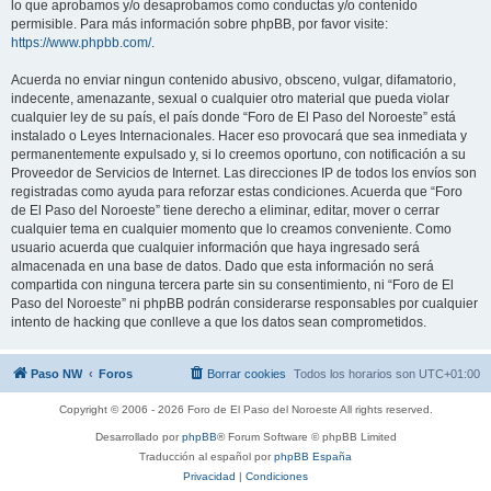
lo que aprobamos y/o desaprobamos como conductas y/o contenido
permisible. Para más información sobre phpBB, por favor visite:
https://www.phpbb.com/
.
Acuerda no enviar ningun contenido abusivo, obsceno, vulgar, difamatorio,
indecente, amenazante, sexual o cualquier otro material que pueda violar
cualquier ley de su país, el país donde “Foro de El Paso del Noroeste” está
instalado o Leyes Internacionales. Hacer eso provocará que sea inmediata y
permanentemente expulsado y, si lo creemos oportuno, con notificación a su
Proveedor de Servicios de Internet. Las direcciones IP de todos los envíos son
registradas como ayuda para reforzar estas condiciones. Acuerda que “Foro
de El Paso del Noroeste” tiene derecho a eliminar, editar, mover o cerrar
cualquier tema en cualquier momento que lo creamos conveniente. Como
usuario acuerda que cualquier información que haya ingresado será
almacenada en una base de datos. Dado que esta información no será
compartida con ninguna tercera parte sin su consentimiento, ni “Foro de El
Paso del Noroeste” ni phpBB podrán considerarse responsables por cualquier
intento de hacking que conlleve a que los datos sean comprometidos.
Paso NW
Foros
Borrar cookies
Todos los horarios son
UTC+01:00
Copyright © 2006 - 2026 Foro de El Paso del Noroeste All rights reserved.
Desarrollado por
phpBB
® Forum Software © phpBB Limited
Traducción al español por
phpBB España
Privacidad
|
Condiciones