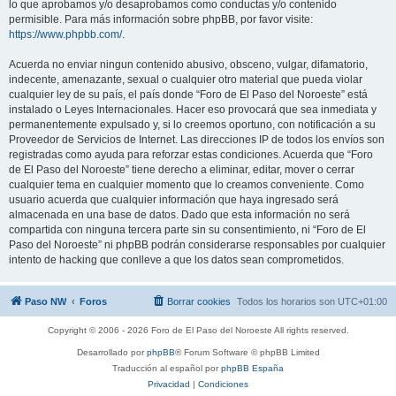
lo que aprobamos y/o desaprobamos como conductas y/o contenido
permisible. Para más información sobre phpBB, por favor visite:
https://www.phpbb.com/
.
Acuerda no enviar ningun contenido abusivo, obsceno, vulgar, difamatorio,
indecente, amenazante, sexual o cualquier otro material que pueda violar
cualquier ley de su país, el país donde “Foro de El Paso del Noroeste” está
instalado o Leyes Internacionales. Hacer eso provocará que sea inmediata y
permanentemente expulsado y, si lo creemos oportuno, con notificación a su
Proveedor de Servicios de Internet. Las direcciones IP de todos los envíos son
registradas como ayuda para reforzar estas condiciones. Acuerda que “Foro
de El Paso del Noroeste” tiene derecho a eliminar, editar, mover o cerrar
cualquier tema en cualquier momento que lo creamos conveniente. Como
usuario acuerda que cualquier información que haya ingresado será
almacenada en una base de datos. Dado que esta información no será
compartida con ninguna tercera parte sin su consentimiento, ni “Foro de El
Paso del Noroeste” ni phpBB podrán considerarse responsables por cualquier
intento de hacking que conlleve a que los datos sean comprometidos.
Paso NW
Foros
Borrar cookies
Todos los horarios son
UTC+01:00
Copyright © 2006 - 2026 Foro de El Paso del Noroeste All rights reserved.
Desarrollado por
phpBB
® Forum Software © phpBB Limited
Traducción al español por
phpBB España
Privacidad
|
Condiciones