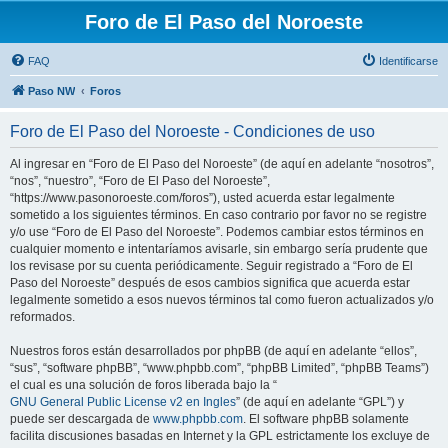
Foro de El Paso del Noroeste
FAQ
Identificarse
Paso NW
Foros
Foro de El Paso del Noroeste - Condiciones de uso
Al ingresar en “Foro de El Paso del Noroeste” (de aquí en adelante “nosotros”,
“nos”, “nuestro”, “Foro de El Paso del Noroeste”,
“https://www.pasonoroeste.com/foros”), usted acuerda estar legalmente
sometido a los siguientes términos. En caso contrario por favor no se registre
y/o use “Foro de El Paso del Noroeste”. Podemos cambiar estos términos en
cualquier momento e intentaríamos avisarle, sin embargo sería prudente que
los revisase por su cuenta periódicamente. Seguir registrado a “Foro de El
Paso del Noroeste” después de esos cambios significa que acuerda estar
legalmente sometido a esos nuevos términos tal como fueron actualizados y/o
reformados.
Nuestros foros están desarrollados por phpBB (de aquí en adelante “ellos”,
“sus”, “software phpBB”, “www.phpbb.com”, “phpBB Limited”, “phpBB Teams”)
el cual es una solución de foros liberada bajo la “
GNU General Public License v2 en Ingles
” (de aquí en adelante “GPL”) y
puede ser descargada de
www.phpbb.com
. El software phpBB solamente
facilita discusiones basadas en Internet y la GPL estrictamente los excluye de