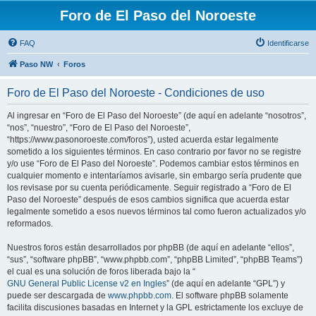
Foro de El Paso del Noroeste
FAQ
Identificarse
Paso NW
Foros
Foro de El Paso del Noroeste - Condiciones de uso
Al ingresar en “Foro de El Paso del Noroeste” (de aquí en adelante “nosotros”,
“nos”, “nuestro”, “Foro de El Paso del Noroeste”,
“https://www.pasonoroeste.com/foros”), usted acuerda estar legalmente
sometido a los siguientes términos. En caso contrario por favor no se registre
y/o use “Foro de El Paso del Noroeste”. Podemos cambiar estos términos en
cualquier momento e intentaríamos avisarle, sin embargo sería prudente que
los revisase por su cuenta periódicamente. Seguir registrado a “Foro de El
Paso del Noroeste” después de esos cambios significa que acuerda estar
legalmente sometido a esos nuevos términos tal como fueron actualizados y/o
reformados.
Nuestros foros están desarrollados por phpBB (de aquí en adelante “ellos”,
“sus”, “software phpBB”, “www.phpbb.com”, “phpBB Limited”, “phpBB Teams”)
el cual es una solución de foros liberada bajo la “
GNU General Public License v2 en Ingles
” (de aquí en adelante “GPL”) y
puede ser descargada de
www.phpbb.com
. El software phpBB solamente
facilita discusiones basadas en Internet y la GPL estrictamente los excluye de