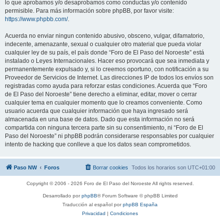
lo que aprobamos y/o desaprobamos como conductas y/o contenido
permisible. Para más información sobre phpBB, por favor visite:
https://www.phpbb.com/
.
Acuerda no enviar ningun contenido abusivo, obsceno, vulgar, difamatorio,
indecente, amenazante, sexual o cualquier otro material que pueda violar
cualquier ley de su país, el país donde “Foro de El Paso del Noroeste” está
instalado o Leyes Internacionales. Hacer eso provocará que sea inmediata y
permanentemente expulsado y, si lo creemos oportuno, con notificación a su
Proveedor de Servicios de Internet. Las direcciones IP de todos los envíos son
registradas como ayuda para reforzar estas condiciones. Acuerda que “Foro
de El Paso del Noroeste” tiene derecho a eliminar, editar, mover o cerrar
cualquier tema en cualquier momento que lo creamos conveniente. Como
usuario acuerda que cualquier información que haya ingresado será
almacenada en una base de datos. Dado que esta información no será
compartida con ninguna tercera parte sin su consentimiento, ni “Foro de El
Paso del Noroeste” ni phpBB podrán considerarse responsables por cualquier
intento de hacking que conlleve a que los datos sean comprometidos.
Paso NW
Foros
Borrar cookies
Todos los horarios son
UTC+01:00
Copyright © 2006 - 2026 Foro de El Paso del Noroeste All rights reserved.
Desarrollado por
phpBB
® Forum Software © phpBB Limited
Traducción al español por
phpBB España
Privacidad
|
Condiciones