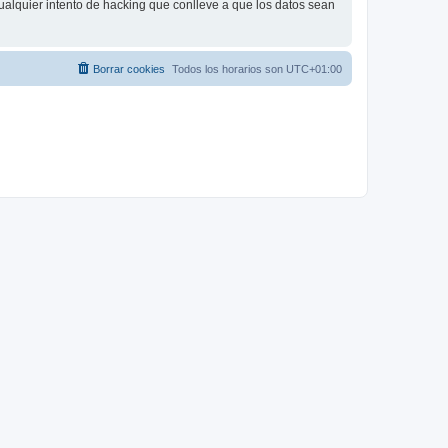
ualquier intento de hacking que conlleve a que los datos sean
Borrar cookies
Todos los horarios son
UTC+01:00