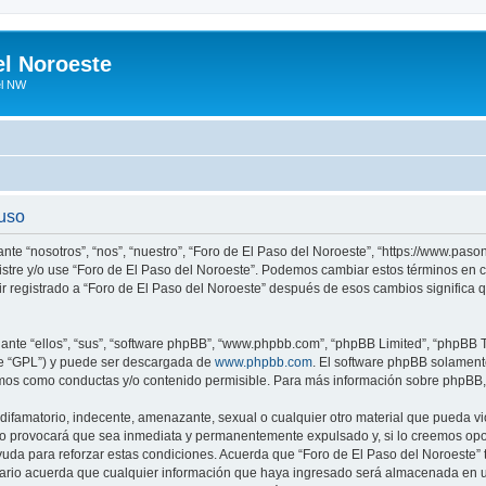
el Noroeste
el NW
 uso
ante “nosotros”, “nos”, “nuestro”, “Foro de El Paso del Noroeste”, “https://www.pa
egistre y/o use “Foro de El Paso del Noroeste”. Podemos cambiar estos términos en
ir registrado a “Foro de El Paso del Noroeste” después de esos cambios significa
nte “ellos”, “sus”, “software phpBB”, “www.phpbb.com”, “phpBB Limited”, “phpBB Te
te “GPL”) y puede ser descargada de
www.phpbb.com
. El software phpBB solamente
os como conductas y/o contenido permisible. Para más información sobre phpBB, p
ifamatorio, indecente, amenazante, sexual o cualquier otro material que pueda vio
so provocará que sea inmediata y permanentemente expulsado y, si lo creemos oport
uda para reforzar estas condiciones. Acuerda que “Foro de El Paso del Noroeste” ti
rio acuerda que cualquier información que haya ingresado será almacenada en u