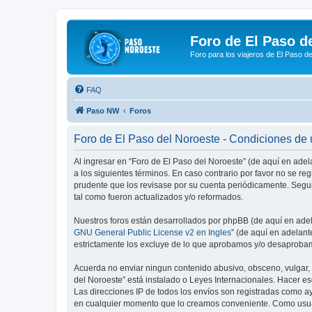
Foro de El Paso d
Foro para los viajeros de El Paso d
FAQ
Paso NW
Foros
Foro de El Paso del Noroeste - Condiciones de
Al ingresar en “Foro de El Paso del Noroeste” (de aquí en adel
a los siguientes términos. En caso contrario por favor no se r
prudente que los revisase por su cuenta periódicamente. Segu
tal como fueron actualizados y/o reformados.
Nuestros foros están desarrollados por phpBB (de aquí en adela
GNU General Public License v2 en Ingles
” (de aquí en adelan
estrictamente los excluye de lo que aprobamos y/o desaprobam
Acuerda no enviar ningun contenido abusivo, obsceno, vulgar, d
del Noroeste” está instalado o Leyes Internacionales. Hacer e
Las direcciones IP de todos los envíos son registradas como ay
en cualquier momento que lo creamos conveniente. Como usua