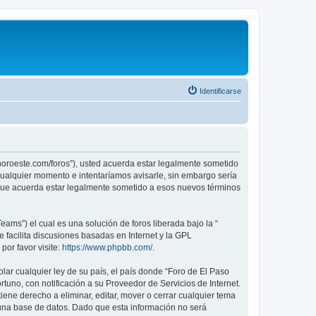
Identificarse
sonoroeste.com/foros”), usted acuerda estar legalmente sometido
 cualquier momento e intentaríamos avisarle, sin embargo sería
 que acuerda estar legalmente sometido a esos nuevos términos
ams”) el cual es una solución de foros liberada bajo la “
 facilita discusiones basadas en Internet y la GPL
or favor visite:
https://www.phpbb.com/
.
lar cualquier ley de su país, el país donde “Foro de El Paso
uno, con notificación a su Proveedor de Servicios de Internet.
ene derecho a eliminar, editar, mover o cerrar cualquier tema
na base de datos. Dado que esta información no será