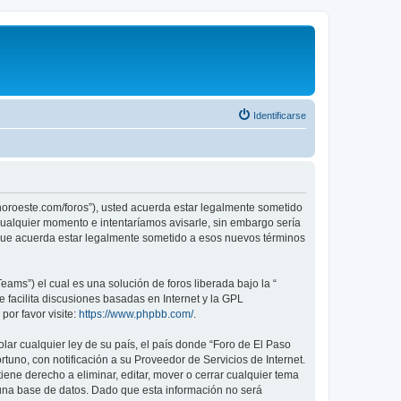
Identificarse
sonoroeste.com/foros”), usted acuerda estar legalmente sometido
 cualquier momento e intentaríamos avisarle, sin embargo sería
 que acuerda estar legalmente sometido a esos nuevos términos
ams”) el cual es una solución de foros liberada bajo la “
 facilita discusiones basadas en Internet y la GPL
or favor visite:
https://www.phpbb.com/
.
lar cualquier ley de su país, el país donde “Foro de El Paso
uno, con notificación a su Proveedor de Servicios de Internet.
ene derecho a eliminar, editar, mover o cerrar cualquier tema
na base de datos. Dado que esta información no será