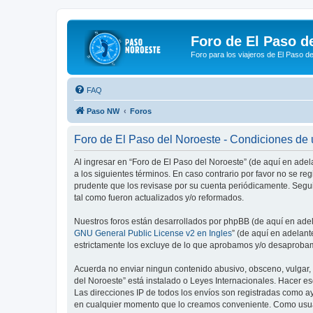
Foro de El Paso d
Foro para los viajeros de El Paso d
FAQ
Paso NW
Foros
Foro de El Paso del Noroeste - Condiciones de
Al ingresar en “Foro de El Paso del Noroeste” (de aquí en adel
a los siguientes términos. En caso contrario por favor no se r
prudente que los revisase por su cuenta periódicamente. Segu
tal como fueron actualizados y/o reformados.
Nuestros foros están desarrollados por phpBB (de aquí en adela
GNU General Public License v2 en Ingles
” (de aquí en adelan
estrictamente los excluye de lo que aprobamos y/o desaprobam
Acuerda no enviar ningun contenido abusivo, obsceno, vulgar, d
del Noroeste” está instalado o Leyes Internacionales. Hacer e
Las direcciones IP de todos los envíos son registradas como ay
en cualquier momento que lo creamos conveniente. Como usua