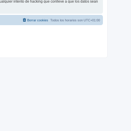
ualquier intento de hacking que conlleve a que los datos sean
Borrar cookies
Todos los horarios son
UTC+01:00