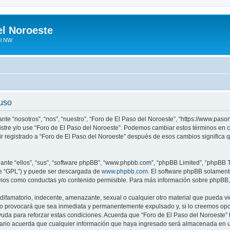
el Noroeste
el NW
 uso
ante “nosotros”, “nos”, “nuestro”, “Foro de El Paso del Noroeste”, “https://www.pa
egistre y/o use “Foro de El Paso del Noroeste”. Podemos cambiar estos términos en
ir registrado a “Foro de El Paso del Noroeste” después de esos cambios significa
nte “ellos”, “sus”, “software phpBB”, “www.phpbb.com”, “phpBB Limited”, “phpBB Te
te “GPL”) y puede ser descargada de
www.phpbb.com
. El software phpBB solamente
os como conductas y/o contenido permisible. Para más información sobre phpBB, p
ifamatorio, indecente, amenazante, sexual o cualquier otro material que pueda vio
so provocará que sea inmediata y permanentemente expulsado y, si lo creemos oport
uda para reforzar estas condiciones. Acuerda que “Foro de El Paso del Noroeste” ti
rio acuerda que cualquier información que haya ingresado será almacenada en u