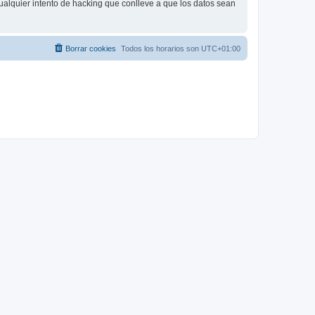
ualquier intento de hacking que conlleve a que los datos sean
Borrar cookies
Todos los horarios son
UTC+01:00