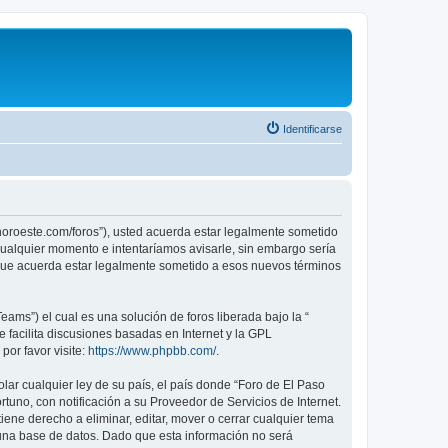
Identificarse
sonoroeste.com/foros”), usted acuerda estar legalmente sometido
 cualquier momento e intentaríamos avisarle, sin embargo sería
 que acuerda estar legalmente sometido a esos nuevos términos
ams”) el cual es una solución de foros liberada bajo la “
 facilita discusiones basadas en Internet y la GPL
or favor visite:
https://www.phpbb.com/
.
lar cualquier ley de su país, el país donde “Foro de El Paso
uno, con notificación a su Proveedor de Servicios de Internet.
ene derecho a eliminar, editar, mover o cerrar cualquier tema
na base de datos. Dado que esta información no será