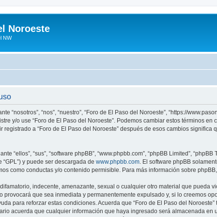
el Noroeste
el NW
 uso
ante “nosotros”, “nos”, “nuestro”, “Foro de El Paso del Noroeste”, “https://www.pa
egistre y/o use “Foro de El Paso del Noroeste”. Podemos cambiar estos términos en
ir registrado a “Foro de El Paso del Noroeste” después de esos cambios significa
nte “ellos”, “sus”, “software phpBB”, “www.phpbb.com”, “phpBB Limited”, “phpBB Te
te “GPL”) y puede ser descargada de
www.phpbb.com
. El software phpBB solamente
os como conductas y/o contenido permisible. Para más información sobre phpBB, p
ifamatorio, indecente, amenazante, sexual o cualquier otro material que pueda vio
so provocará que sea inmediata y permanentemente expulsado y, si lo creemos oport
uda para reforzar estas condiciones. Acuerda que “Foro de El Paso del Noroeste” ti
rio acuerda que cualquier información que haya ingresado será almacenada en u