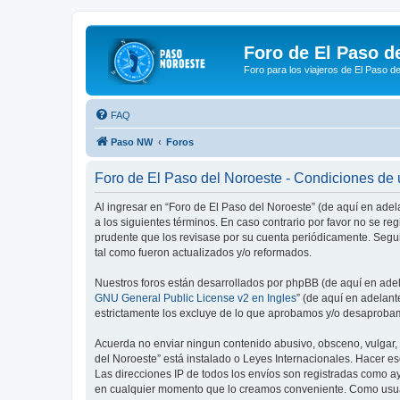
Foro de El Paso d
Foro para los viajeros de El Paso d
FAQ
Paso NW
Foros
Foro de El Paso del Noroeste - Condiciones de
Al ingresar en “Foro de El Paso del Noroeste” (de aquí en adel
a los siguientes términos. En caso contrario por favor no se r
prudente que los revisase por su cuenta periódicamente. Segu
tal como fueron actualizados y/o reformados.
Nuestros foros están desarrollados por phpBB (de aquí en adela
GNU General Public License v2 en Ingles
” (de aquí en adelan
estrictamente los excluye de lo que aprobamos y/o desaprobam
Acuerda no enviar ningun contenido abusivo, obsceno, vulgar, d
del Noroeste” está instalado o Leyes Internacionales. Hacer e
Las direcciones IP de todos los envíos son registradas como ay
en cualquier momento que lo creamos conveniente. Como usua