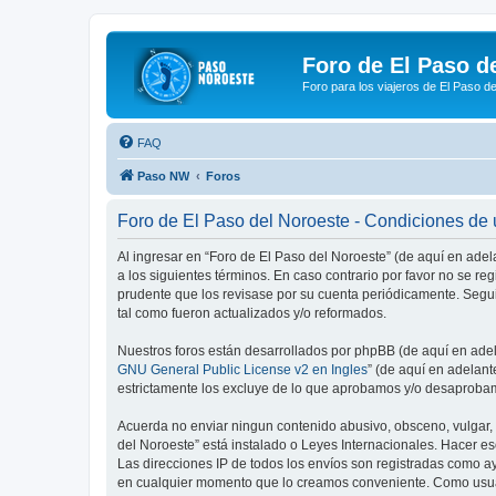
Foro de El Paso d
Foro para los viajeros de El Paso d
FAQ
Paso NW
Foros
Foro de El Paso del Noroeste - Condiciones de
Al ingresar en “Foro de El Paso del Noroeste” (de aquí en adel
a los siguientes términos. En caso contrario por favor no se r
prudente que los revisase por su cuenta periódicamente. Segu
tal como fueron actualizados y/o reformados.
Nuestros foros están desarrollados por phpBB (de aquí en adela
GNU General Public License v2 en Ingles
” (de aquí en adelan
estrictamente los excluye de lo que aprobamos y/o desaprobam
Acuerda no enviar ningun contenido abusivo, obsceno, vulgar, d
del Noroeste” está instalado o Leyes Internacionales. Hacer e
Las direcciones IP de todos los envíos son registradas como ay
en cualquier momento que lo creamos conveniente. Como usua