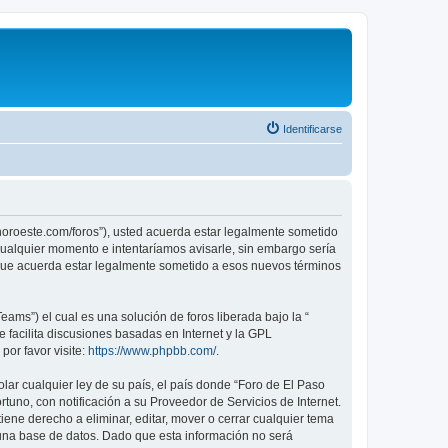
Identificarse
sonoroeste.com/foros”), usted acuerda estar legalmente sometido
 cualquier momento e intentaríamos avisarle, sin embargo sería
 que acuerda estar legalmente sometido a esos nuevos términos
ams”) el cual es una solución de foros liberada bajo la “
 facilita discusiones basadas en Internet y la GPL
or favor visite:
https://www.phpbb.com/
.
lar cualquier ley de su país, el país donde “Foro de El Paso
uno, con notificación a su Proveedor de Servicios de Internet.
ene derecho a eliminar, editar, mover o cerrar cualquier tema
na base de datos. Dado que esta información no será