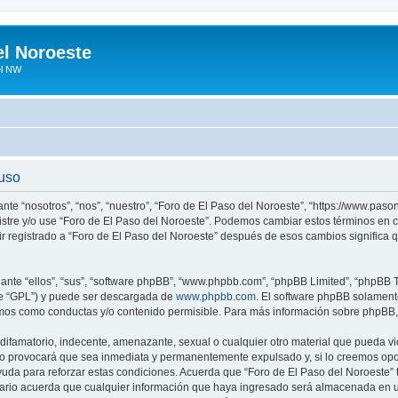
el Noroeste
el NW
 uso
ante “nosotros”, “nos”, “nuestro”, “Foro de El Paso del Noroeste”, “https://www.pa
egistre y/o use “Foro de El Paso del Noroeste”. Podemos cambiar estos términos en
ir registrado a “Foro de El Paso del Noroeste” después de esos cambios significa
nte “ellos”, “sus”, “software phpBB”, “www.phpbb.com”, “phpBB Limited”, “phpBB Te
te “GPL”) y puede ser descargada de
www.phpbb.com
. El software phpBB solamente
os como conductas y/o contenido permisible. Para más información sobre phpBB, p
ifamatorio, indecente, amenazante, sexual o cualquier otro material que pueda vio
so provocará que sea inmediata y permanentemente expulsado y, si lo creemos oport
uda para reforzar estas condiciones. Acuerda que “Foro de El Paso del Noroeste” ti
rio acuerda que cualquier información que haya ingresado será almacenada en u