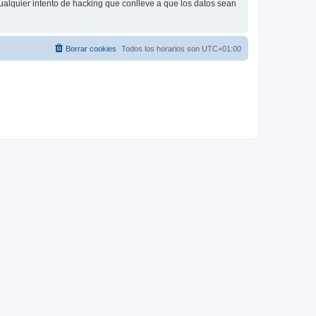
ualquier intento de hacking que conlleve a que los datos sean
Borrar cookies
Todos los horarios son
UTC+01:00