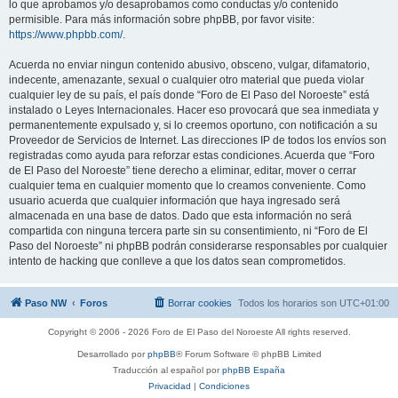
lo que aprobamos y/o desaprobamos como conductas y/o contenido
permisible. Para más información sobre phpBB, por favor visite:
https://www.phpbb.com/
.
Acuerda no enviar ningun contenido abusivo, obsceno, vulgar, difamatorio,
indecente, amenazante, sexual o cualquier otro material que pueda violar
cualquier ley de su país, el país donde “Foro de El Paso del Noroeste” está
instalado o Leyes Internacionales. Hacer eso provocará que sea inmediata y
permanentemente expulsado y, si lo creemos oportuno, con notificación a su
Proveedor de Servicios de Internet. Las direcciones IP de todos los envíos son
registradas como ayuda para reforzar estas condiciones. Acuerda que “Foro
de El Paso del Noroeste” tiene derecho a eliminar, editar, mover o cerrar
cualquier tema en cualquier momento que lo creamos conveniente. Como
usuario acuerda que cualquier información que haya ingresado será
almacenada en una base de datos. Dado que esta información no será
compartida con ninguna tercera parte sin su consentimiento, ni “Foro de El
Paso del Noroeste” ni phpBB podrán considerarse responsables por cualquier
intento de hacking que conlleve a que los datos sean comprometidos.
Paso NW
Foros
Borrar cookies
Todos los horarios son
UTC+01:00
Copyright © 2006 - 2026 Foro de El Paso del Noroeste All rights reserved.
Desarrollado por
phpBB
® Forum Software © phpBB Limited
Traducción al español por
phpBB España
Privacidad
|
Condiciones