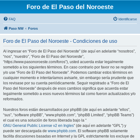
Foro de El Paso del Noroeste
FAQ
Identificarse
Paso NW
Foros
Foro de El Paso del Noroeste - Condiciones de uso
Al ingresar en “Foro de El Paso del Noroeste” (de aquí en adelante “nosotros”,
“nos”, “nuestro”, “Foro de El Paso del Noroeste”,
“https://www.pasonoroeste.com/foros”), usted acuerda estar legalmente
sometido a los siguientes términos. En caso contrario por favor no se registre
y/o use “Foro de El Paso del Noroeste”. Podemos cambiar estos términos en
cualquier momento e intentaríamos avisarle, sin embargo sería prudente que
los revisase por su cuenta periódicamente. Seguir registrado a “Foro de El
Paso del Noroeste” después de esos cambios significa que acuerda estar
legalmente sometido a esos nuevos términos tal como fueron actualizados y/o
reformados.
Nuestros foros están desarrollados por phpBB (de aquí en adelante “ellos”,
“sus”, “software phpBB”, “www.phpbb.com”, “phpBB Limited”, “phpBB Teams”)
el cual es una solución de foros liberada bajo la “
GNU General Public License v2 en Ingles
” (de aquí en adelante “GPL”) y
puede ser descargada de
www.phpbb.com
. El software phpBB solamente
facilita discusiones basadas en Internet y la GPL estrictamente los excluye de