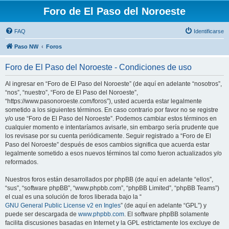
Foro de El Paso del Noroeste
FAQ
Identificarse
Paso NW
Foros
Foro de El Paso del Noroeste - Condiciones de uso
Al ingresar en “Foro de El Paso del Noroeste” (de aquí en adelante “nosotros”,
“nos”, “nuestro”, “Foro de El Paso del Noroeste”,
“https://www.pasonoroeste.com/foros”), usted acuerda estar legalmente
sometido a los siguientes términos. En caso contrario por favor no se registre
y/o use “Foro de El Paso del Noroeste”. Podemos cambiar estos términos en
cualquier momento e intentaríamos avisarle, sin embargo sería prudente que
los revisase por su cuenta periódicamente. Seguir registrado a “Foro de El
Paso del Noroeste” después de esos cambios significa que acuerda estar
legalmente sometido a esos nuevos términos tal como fueron actualizados y/o
reformados.
Nuestros foros están desarrollados por phpBB (de aquí en adelante “ellos”,
“sus”, “software phpBB”, “www.phpbb.com”, “phpBB Limited”, “phpBB Teams”)
el cual es una solución de foros liberada bajo la “
GNU General Public License v2 en Ingles
” (de aquí en adelante “GPL”) y
puede ser descargada de
www.phpbb.com
. El software phpBB solamente
facilita discusiones basadas en Internet y la GPL estrictamente los excluye de