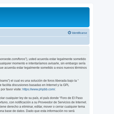
Identificarse
sonoroeste.com/foros”), usted acuerda estar legalmente sometido
 cualquier momento e intentaríamos avisarle, sin embargo sería
 que acuerda estar legalmente sometido a esos nuevos términos
ams”) el cual es una solución de foros liberada bajo la “
 facilita discusiones basadas en Internet y la GPL
or favor visite:
https://www.phpbb.com/
.
lar cualquier ley de su país, el país donde “Foro de El Paso
uno, con notificación a su Proveedor de Servicios de Internet.
ene derecho a eliminar, editar, mover o cerrar cualquier tema
na base de datos. Dado que esta información no será