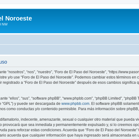
el Noroeste
el NW
 uso
ante “nosotros”, “nos”, “nuestro”, “Foro de El Paso del Noroeste”, “https://www.pa
egistre y/o use “Foro de El Paso del Noroeste”. Podemos cambiar estos términos en
ir registrado a “Foro de El Paso del Noroeste” después de esos cambios significa
nte “ellos”, “sus”, “software phpBB”, “www.phpbb.com”, “phpBB Limited”, “phpBB Te
te “GPL”) y puede ser descargada de
www.phpbb.com
. El software phpBB solamente
os como conductas y/o contenido permisible. Para más información sobre phpBB, p
ifamatorio, indecente, amenazante, sexual o cualquier otro material que pueda vio
so provocará que sea inmediata y permanentemente expulsado y, si lo creemos oport
uda para reforzar estas condiciones. Acuerda que “Foro de El Paso del Noroeste” ti
rio acuerda que cualquier información que haya ingresado será almacenada en u