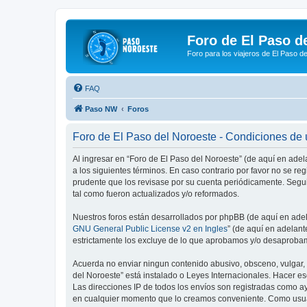
Foro de El Paso d
Foro para los viajeros de El Paso d
FAQ
Paso NW
Foros
Foro de El Paso del Noroeste - Condiciones de
Al ingresar en “Foro de El Paso del Noroeste” (de aquí en adel
a los siguientes términos. En caso contrario por favor no se r
prudente que los revisase por su cuenta periódicamente. Segu
tal como fueron actualizados y/o reformados.
Nuestros foros están desarrollados por phpBB (de aquí en adela
GNU General Public License v2 en Ingles
” (de aquí en adelan
estrictamente los excluye de lo que aprobamos y/o desaprobam
Acuerda no enviar ningun contenido abusivo, obsceno, vulgar, d
del Noroeste” está instalado o Leyes Internacionales. Hacer e
Las direcciones IP de todos los envíos son registradas como ay
en cualquier momento que lo creamos conveniente. Como usua