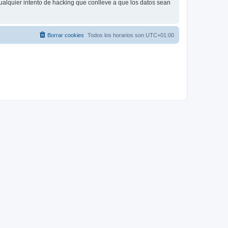
ualquier intento de hacking que conlleve a que los datos sean
Borrar cookies
Todos los horarios son
UTC+01:00