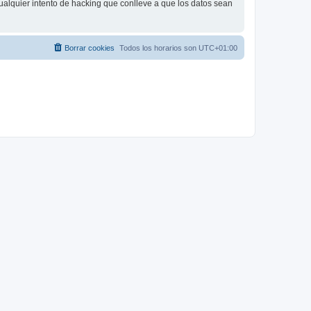
ualquier intento de hacking que conlleve a que los datos sean
Borrar cookies
Todos los horarios son
UTC+01:00