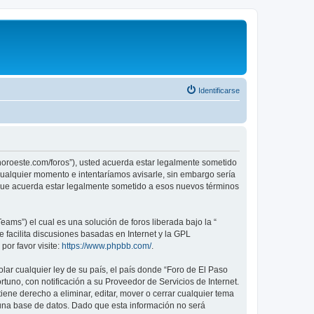
Identificarse
sonoroeste.com/foros”), usted acuerda estar legalmente sometido
 cualquier momento e intentaríamos avisarle, sin embargo sería
 que acuerda estar legalmente sometido a esos nuevos términos
ams”) el cual es una solución de foros liberada bajo la “
 facilita discusiones basadas en Internet y la GPL
or favor visite:
https://www.phpbb.com/
.
lar cualquier ley de su país, el país donde “Foro de El Paso
uno, con notificación a su Proveedor de Servicios de Internet.
ene derecho a eliminar, editar, mover o cerrar cualquier tema
na base de datos. Dado que esta información no será