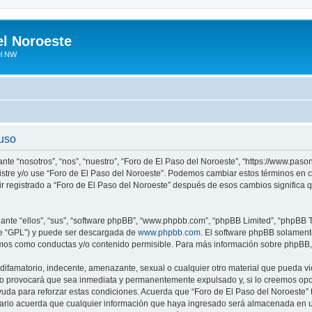
el Noroeste
el NW
 uso
ante “nosotros”, “nos”, “nuestro”, “Foro de El Paso del Noroeste”, “https://www.pa
egistre y/o use “Foro de El Paso del Noroeste”. Podemos cambiar estos términos en
ir registrado a “Foro de El Paso del Noroeste” después de esos cambios significa
nte “ellos”, “sus”, “software phpBB”, “www.phpbb.com”, “phpBB Limited”, “phpBB Te
te “GPL”) y puede ser descargada de
www.phpbb.com
. El software phpBB solamente
os como conductas y/o contenido permisible. Para más información sobre phpBB, p
ifamatorio, indecente, amenazante, sexual o cualquier otro material que pueda vio
so provocará que sea inmediata y permanentemente expulsado y, si lo creemos oport
uda para reforzar estas condiciones. Acuerda que “Foro de El Paso del Noroeste” ti
rio acuerda que cualquier información que haya ingresado será almacenada en u