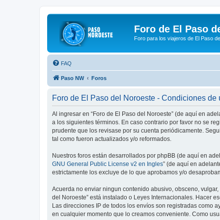
Foro de El Paso d
Foro para los viajeros de El Paso d
FAQ
Paso NW
Foros
Foro de El Paso del Noroeste - Condiciones de
Al ingresar en “Foro de El Paso del Noroeste” (de aquí en adel
a los siguientes términos. En caso contrario por favor no se r
prudente que los revisase por su cuenta periódicamente. Segu
tal como fueron actualizados y/o reformados.
Nuestros foros están desarrollados por phpBB (de aquí en adela
GNU General Public License v2 en Ingles
” (de aquí en adelan
estrictamente los excluye de lo que aprobamos y/o desaprobam
Acuerda no enviar ningun contenido abusivo, obsceno, vulgar, d
del Noroeste” está instalado o Leyes Internacionales. Hacer e
Las direcciones IP de todos los envíos son registradas como ay
en cualquier momento que lo creamos conveniente. Como usua