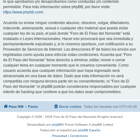
lo que aprobamos y/o desaprobamos como conductas y/o contenido
permisible. Para más información sobre phpBB, por favor visite:
https://www.phpbb.com/
.
Acuerda no enviar ningun contenido abusivo, obsceno, vulgar, difamatorio,
indecente, amenazante, sexual o cualquier otro material que pueda violar
cualquier ley de su país, el país donde “Foro de El Paso del Noroeste” está
instalado o Leyes Internacionales. Hacer eso provocará que sea inmediata y
permanentemente expulsado y, si lo creemos oportuno, con notificación a su
Proveedor de Servicios de Internet. Las direcciones IP de todos los envíos son
registradas como ayuda para reforzar estas condiciones. Acuerda que “Foro
de El Paso del Noroeste” tiene derecho a eliminar, editar, mover o cerrar
cualquier tema en cualquier momento que lo creamos conveniente. Como
usuario acuerda que cualquier información que haya ingresado será
almacenada en una base de datos. Dado que esta información no será
compartida con ninguna tercera parte sin su consentimiento, ni “Foro de El
Paso del Noroeste” ni phpBB podrán considerarse responsables por cualquier
intento de hacking que conlleve a que los datos sean comprometidos.
Paso NW
Foros
Borrar cookies
Todos los horarios son
UTC+01:00
Copyright © 2006 - 2026 Foro de El Paso del Noroeste All rights reserved.
Desarrollado por
phpBB
® Forum Software © phpBB Limited
Traducción al español por
phpBB España
Privacidad
|
Condiciones