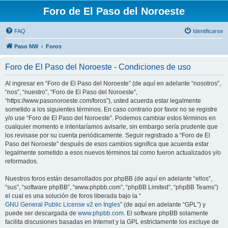
Foro de El Paso del Noroeste
FAQ
Identificarse
Paso NW
Foros
Foro de El Paso del Noroeste - Condiciones de uso
Al ingresar en “Foro de El Paso del Noroeste” (de aquí en adelante “nosotros”,
“nos”, “nuestro”, “Foro de El Paso del Noroeste”,
“https://www.pasonoroeste.com/foros”), usted acuerda estar legalmente
sometido a los siguientes términos. En caso contrario por favor no se registre
y/o use “Foro de El Paso del Noroeste”. Podemos cambiar estos términos en
cualquier momento e intentaríamos avisarle, sin embargo sería prudente que
los revisase por su cuenta periódicamente. Seguir registrado a “Foro de El
Paso del Noroeste” después de esos cambios significa que acuerda estar
legalmente sometido a esos nuevos términos tal como fueron actualizados y/o
reformados.
Nuestros foros están desarrollados por phpBB (de aquí en adelante “ellos”,
“sus”, “software phpBB”, “www.phpbb.com”, “phpBB Limited”, “phpBB Teams”)
el cual es una solución de foros liberada bajo la “
GNU General Public License v2 en Ingles
” (de aquí en adelante “GPL”) y
puede ser descargada de
www.phpbb.com
. El software phpBB solamente
facilita discusiones basadas en Internet y la GPL estrictamente los excluye de