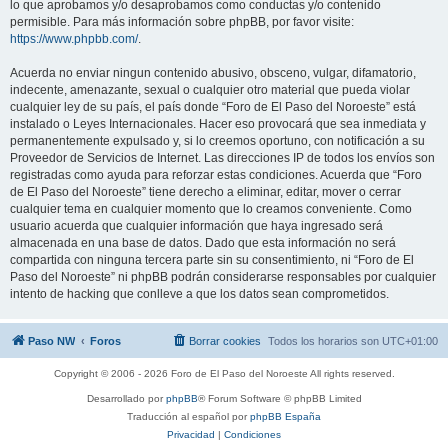
lo que aprobamos y/o desaprobamos como conductas y/o contenido
permisible. Para más información sobre phpBB, por favor visite:
https://www.phpbb.com/
.
Acuerda no enviar ningun contenido abusivo, obsceno, vulgar, difamatorio,
indecente, amenazante, sexual o cualquier otro material que pueda violar
cualquier ley de su país, el país donde “Foro de El Paso del Noroeste” está
instalado o Leyes Internacionales. Hacer eso provocará que sea inmediata y
permanentemente expulsado y, si lo creemos oportuno, con notificación a su
Proveedor de Servicios de Internet. Las direcciones IP de todos los envíos son
registradas como ayuda para reforzar estas condiciones. Acuerda que “Foro
de El Paso del Noroeste” tiene derecho a eliminar, editar, mover o cerrar
cualquier tema en cualquier momento que lo creamos conveniente. Como
usuario acuerda que cualquier información que haya ingresado será
almacenada en una base de datos. Dado que esta información no será
compartida con ninguna tercera parte sin su consentimiento, ni “Foro de El
Paso del Noroeste” ni phpBB podrán considerarse responsables por cualquier
intento de hacking que conlleve a que los datos sean comprometidos.
Paso NW
Foros
Borrar cookies
Todos los horarios son
UTC+01:00
Copyright © 2006 - 2026 Foro de El Paso del Noroeste All rights reserved.
Desarrollado por
phpBB
® Forum Software © phpBB Limited
Traducción al español por
phpBB España
Privacidad
|
Condiciones