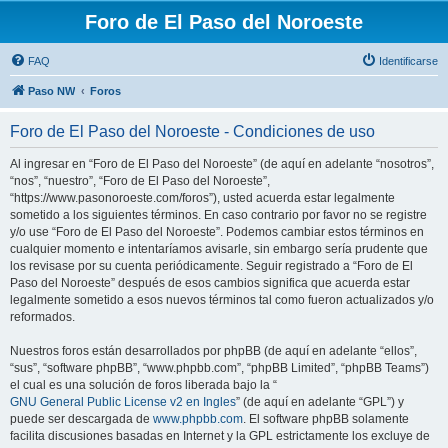
Foro de El Paso del Noroeste
FAQ
Identificarse
Paso NW
Foros
Foro de El Paso del Noroeste - Condiciones de uso
Al ingresar en “Foro de El Paso del Noroeste” (de aquí en adelante “nosotros”,
“nos”, “nuestro”, “Foro de El Paso del Noroeste”,
“https://www.pasonoroeste.com/foros”), usted acuerda estar legalmente
sometido a los siguientes términos. En caso contrario por favor no se registre
y/o use “Foro de El Paso del Noroeste”. Podemos cambiar estos términos en
cualquier momento e intentaríamos avisarle, sin embargo sería prudente que
los revisase por su cuenta periódicamente. Seguir registrado a “Foro de El
Paso del Noroeste” después de esos cambios significa que acuerda estar
legalmente sometido a esos nuevos términos tal como fueron actualizados y/o
reformados.
Nuestros foros están desarrollados por phpBB (de aquí en adelante “ellos”,
“sus”, “software phpBB”, “www.phpbb.com”, “phpBB Limited”, “phpBB Teams”)
el cual es una solución de foros liberada bajo la “
GNU General Public License v2 en Ingles
” (de aquí en adelante “GPL”) y
puede ser descargada de
www.phpbb.com
. El software phpBB solamente
facilita discusiones basadas en Internet y la GPL estrictamente los excluye de