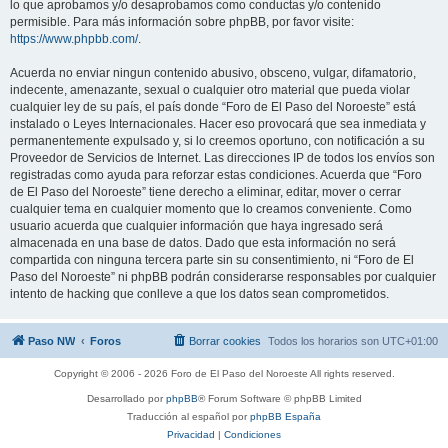
lo que aprobamos y/o desaprobamos como conductas y/o contenido
permisible. Para más información sobre phpBB, por favor visite:
https://www.phpbb.com/
.
Acuerda no enviar ningun contenido abusivo, obsceno, vulgar, difamatorio,
indecente, amenazante, sexual o cualquier otro material que pueda violar
cualquier ley de su país, el país donde “Foro de El Paso del Noroeste” está
instalado o Leyes Internacionales. Hacer eso provocará que sea inmediata y
permanentemente expulsado y, si lo creemos oportuno, con notificación a su
Proveedor de Servicios de Internet. Las direcciones IP de todos los envíos son
registradas como ayuda para reforzar estas condiciones. Acuerda que “Foro
de El Paso del Noroeste” tiene derecho a eliminar, editar, mover o cerrar
cualquier tema en cualquier momento que lo creamos conveniente. Como
usuario acuerda que cualquier información que haya ingresado será
almacenada en una base de datos. Dado que esta información no será
compartida con ninguna tercera parte sin su consentimiento, ni “Foro de El
Paso del Noroeste” ni phpBB podrán considerarse responsables por cualquier
intento de hacking que conlleve a que los datos sean comprometidos.
Paso NW
Foros
Borrar cookies
Todos los horarios son
UTC+01:00
Copyright © 2006 - 2026 Foro de El Paso del Noroeste All rights reserved.
Desarrollado por
phpBB
® Forum Software © phpBB Limited
Traducción al español por
phpBB España
Privacidad
|
Condiciones