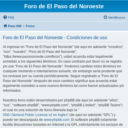
Foro de El Paso del Noroeste
FAQ
Identificarse
Paso NW
Foros
Foro de El Paso del Noroeste - Condiciones de uso
Al ingresar en “Foro de El Paso del Noroeste” (de aquí en adelante “nosotros”,
“nos”, “nuestro”, “Foro de El Paso del Noroeste”,
“https://www.pasonoroeste.com/foros”), usted acuerda estar legalmente
sometido a los siguientes términos. En caso contrario por favor no se registre
y/o use “Foro de El Paso del Noroeste”. Podemos cambiar estos términos en
cualquier momento e intentaríamos avisarle, sin embargo sería prudente que
los revisase por su cuenta periódicamente. Seguir registrado a “Foro de El
Paso del Noroeste” después de esos cambios significa que acuerda estar
legalmente sometido a esos nuevos términos tal como fueron actualizados y/o
reformados.
Nuestros foros están desarrollados por phpBB (de aquí en adelante “ellos”,
“sus”, “software phpBB”, “www.phpbb.com”, “phpBB Limited”, “phpBB Teams”)
el cual es una solución de foros liberada bajo la “
GNU General Public License v2 en Ingles
” (de aquí en adelante “GPL”) y
puede ser descargada de
www.phpbb.com
. El software phpBB solamente
facilita discusiones basadas en Internet y la GPL estrictamente los excluye de