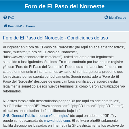
Foro de El Paso del Noroeste
FAQ
Identificarse
Paso NW
Foros
Foro de El Paso del Noroeste - Condiciones de uso
Al ingresar en “Foro de El Paso del Noroeste” (de aquí en adelante “nosotros”,
“nos”, “nuestro”, “Foro de El Paso del Noroeste”,
“https://www.pasonoroeste.com/foros”), usted acuerda estar legalmente
sometido a los siguientes términos. En caso contrario por favor no se registre
y/o use “Foro de El Paso del Noroeste”. Podemos cambiar estos términos en
cualquier momento e intentaríamos avisarle, sin embargo sería prudente que
los revisase por su cuenta periódicamente. Seguir registrado a “Foro de El
Paso del Noroeste” después de esos cambios significa que acuerda estar
legalmente sometido a esos nuevos términos tal como fueron actualizados y/o
reformados.
Nuestros foros están desarrollados por phpBB (de aquí en adelante “ellos”,
“sus”, “software phpBB”, “www.phpbb.com”, “phpBB Limited”, “phpBB Teams”)
el cual es una solución de foros liberada bajo la “
GNU General Public License v2 en Ingles
” (de aquí en adelante “GPL”) y
puede ser descargada de
www.phpbb.com
. El software phpBB solamente
facilita discusiones basadas en Internet y la GPL estrictamente los excluye de