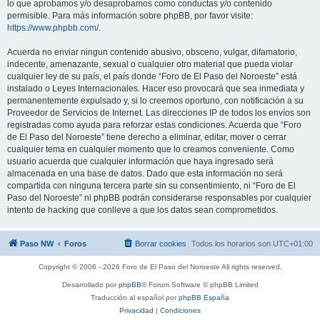
lo que aprobamos y/o desaprobamos como conductas y/o contenido
permisible. Para más información sobre phpBB, por favor visite:
https://www.phpbb.com/
.
Acuerda no enviar ningun contenido abusivo, obsceno, vulgar, difamatorio,
indecente, amenazante, sexual o cualquier otro material que pueda violar
cualquier ley de su país, el país donde “Foro de El Paso del Noroeste” está
instalado o Leyes Internacionales. Hacer eso provocará que sea inmediata y
permanentemente expulsado y, si lo creemos oportuno, con notificación a su
Proveedor de Servicios de Internet. Las direcciones IP de todos los envíos son
registradas como ayuda para reforzar estas condiciones. Acuerda que “Foro
de El Paso del Noroeste” tiene derecho a eliminar, editar, mover o cerrar
cualquier tema en cualquier momento que lo creamos conveniente. Como
usuario acuerda que cualquier información que haya ingresado será
almacenada en una base de datos. Dado que esta información no será
compartida con ninguna tercera parte sin su consentimiento, ni “Foro de El
Paso del Noroeste” ni phpBB podrán considerarse responsables por cualquier
intento de hacking que conlleve a que los datos sean comprometidos.
Paso NW
Foros
Borrar cookies
Todos los horarios son
UTC+01:00
Copyright © 2006 - 2026 Foro de El Paso del Noroeste All rights reserved.
Desarrollado por
phpBB
® Forum Software © phpBB Limited
Traducción al español por
phpBB España
Privacidad
|
Condiciones