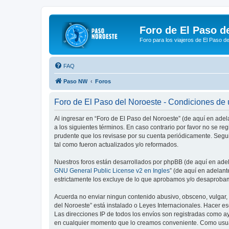
Foro de El Paso d
Foro para los viajeros de El Paso d
FAQ
Paso NW
Foros
Foro de El Paso del Noroeste - Condiciones de
Al ingresar en “Foro de El Paso del Noroeste” (de aquí en adel
a los siguientes términos. En caso contrario por favor no se r
prudente que los revisase por su cuenta periódicamente. Segu
tal como fueron actualizados y/o reformados.
Nuestros foros están desarrollados por phpBB (de aquí en adela
GNU General Public License v2 en Ingles
” (de aquí en adelan
estrictamente los excluye de lo que aprobamos y/o desaprobam
Acuerda no enviar ningun contenido abusivo, obsceno, vulgar, d
del Noroeste” está instalado o Leyes Internacionales. Hacer e
Las direcciones IP de todos los envíos son registradas como ay
en cualquier momento que lo creamos conveniente. Como usua