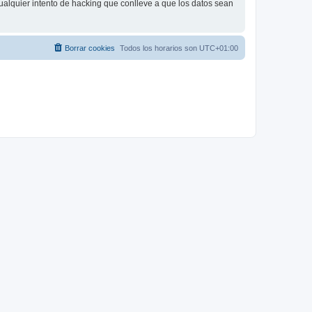
ualquier intento de hacking que conlleve a que los datos sean
Borrar cookies
Todos los horarios son
UTC+01:00