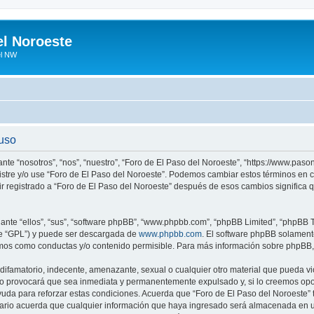
el Noroeste
el NW
 uso
ante “nosotros”, “nos”, “nuestro”, “Foro de El Paso del Noroeste”, “https://www.pa
egistre y/o use “Foro de El Paso del Noroeste”. Podemos cambiar estos términos en
ir registrado a “Foro de El Paso del Noroeste” después de esos cambios significa
nte “ellos”, “sus”, “software phpBB”, “www.phpbb.com”, “phpBB Limited”, “phpBB Te
te “GPL”) y puede ser descargada de
www.phpbb.com
. El software phpBB solamente
os como conductas y/o contenido permisible. Para más información sobre phpBB, p
ifamatorio, indecente, amenazante, sexual o cualquier otro material que pueda vio
so provocará que sea inmediata y permanentemente expulsado y, si lo creemos oport
uda para reforzar estas condiciones. Acuerda que “Foro de El Paso del Noroeste” ti
rio acuerda que cualquier información que haya ingresado será almacenada en u