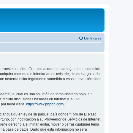
Identificarse
sonoroeste.com/foros”), usted acuerda estar legalmente sometido
 cualquier momento e intentaríamos avisarle, sin embargo sería
 que acuerda estar legalmente sometido a esos nuevos términos
ams”) el cual es una solución de foros liberada bajo la “
 facilita discusiones basadas en Internet y la GPL
or favor visite:
https://www.phpbb.com/
.
lar cualquier ley de su país, el país donde “Foro de El Paso
uno, con notificación a su Proveedor de Servicios de Internet.
ene derecho a eliminar, editar, mover o cerrar cualquier tema
na base de datos. Dado que esta información no será