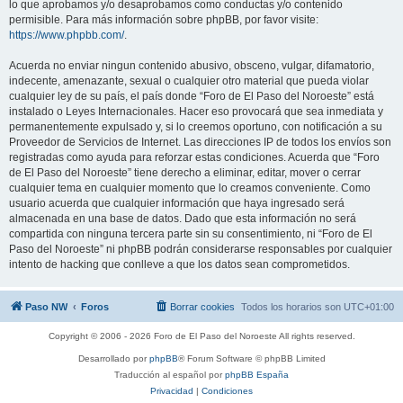
lo que aprobamos y/o desaprobamos como conductas y/o contenido
permisible. Para más información sobre phpBB, por favor visite:
https://www.phpbb.com/
.
Acuerda no enviar ningun contenido abusivo, obsceno, vulgar, difamatorio,
indecente, amenazante, sexual o cualquier otro material que pueda violar
cualquier ley de su país, el país donde “Foro de El Paso del Noroeste” está
instalado o Leyes Internacionales. Hacer eso provocará que sea inmediata y
permanentemente expulsado y, si lo creemos oportuno, con notificación a su
Proveedor de Servicios de Internet. Las direcciones IP de todos los envíos son
registradas como ayuda para reforzar estas condiciones. Acuerda que “Foro
de El Paso del Noroeste” tiene derecho a eliminar, editar, mover o cerrar
cualquier tema en cualquier momento que lo creamos conveniente. Como
usuario acuerda que cualquier información que haya ingresado será
almacenada en una base de datos. Dado que esta información no será
compartida con ninguna tercera parte sin su consentimiento, ni “Foro de El
Paso del Noroeste” ni phpBB podrán considerarse responsables por cualquier
intento de hacking que conlleve a que los datos sean comprometidos.
Paso NW
Foros
Borrar cookies
Todos los horarios son
UTC+01:00
Copyright © 2006 - 2026 Foro de El Paso del Noroeste All rights reserved.
Desarrollado por
phpBB
® Forum Software © phpBB Limited
Traducción al español por
phpBB España
Privacidad
|
Condiciones