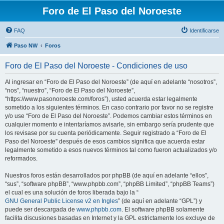
Foro de El Paso del Noroeste
FAQ
Identificarse
Paso NW
Foros
Foro de El Paso del Noroeste - Condiciones de uso
Al ingresar en “Foro de El Paso del Noroeste” (de aquí en adelante “nosotros”,
“nos”, “nuestro”, “Foro de El Paso del Noroeste”,
“https://www.pasonoroeste.com/foros”), usted acuerda estar legalmente
sometido a los siguientes términos. En caso contrario por favor no se registre
y/o use “Foro de El Paso del Noroeste”. Podemos cambiar estos términos en
cualquier momento e intentaríamos avisarle, sin embargo sería prudente que
los revisase por su cuenta periódicamente. Seguir registrado a “Foro de El
Paso del Noroeste” después de esos cambios significa que acuerda estar
legalmente sometido a esos nuevos términos tal como fueron actualizados y/o
reformados.
Nuestros foros están desarrollados por phpBB (de aquí en adelante “ellos”,
“sus”, “software phpBB”, “www.phpbb.com”, “phpBB Limited”, “phpBB Teams”)
el cual es una solución de foros liberada bajo la “
GNU General Public License v2 en Ingles
” (de aquí en adelante “GPL”) y
puede ser descargada de
www.phpbb.com
. El software phpBB solamente
facilita discusiones basadas en Internet y la GPL estrictamente los excluye de