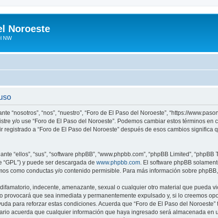
el Noroeste
el NW
 uso
ante “nosotros”, “nos”, “nuestro”, “Foro de El Paso del Noroeste”, “https://www.pa
egistre y/o use “Foro de El Paso del Noroeste”. Podemos cambiar estos términos en
ir registrado a “Foro de El Paso del Noroeste” después de esos cambios significa
nte “ellos”, “sus”, “software phpBB”, “www.phpbb.com”, “phpBB Limited”, “phpBB Te
te “GPL”) y puede ser descargada de
www.phpbb.com
. El software phpBB solamente
os como conductas y/o contenido permisible. Para más información sobre phpBB, p
ifamatorio, indecente, amenazante, sexual o cualquier otro material que pueda vio
so provocará que sea inmediata y permanentemente expulsado y, si lo creemos oport
uda para reforzar estas condiciones. Acuerda que “Foro de El Paso del Noroeste” ti
rio acuerda que cualquier información que haya ingresado será almacenada en u