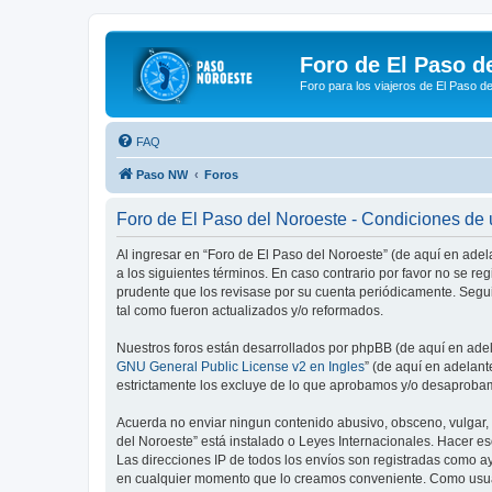
Foro de El Paso d
Foro para los viajeros de El Paso d
FAQ
Paso NW
Foros
Foro de El Paso del Noroeste - Condiciones de
Al ingresar en “Foro de El Paso del Noroeste” (de aquí en adel
a los siguientes términos. En caso contrario por favor no se r
prudente que los revisase por su cuenta periódicamente. Segu
tal como fueron actualizados y/o reformados.
Nuestros foros están desarrollados por phpBB (de aquí en adela
GNU General Public License v2 en Ingles
” (de aquí en adelan
estrictamente los excluye de lo que aprobamos y/o desaprobam
Acuerda no enviar ningun contenido abusivo, obsceno, vulgar, d
del Noroeste” está instalado o Leyes Internacionales. Hacer e
Las direcciones IP de todos los envíos son registradas como ay
en cualquier momento que lo creamos conveniente. Como usua