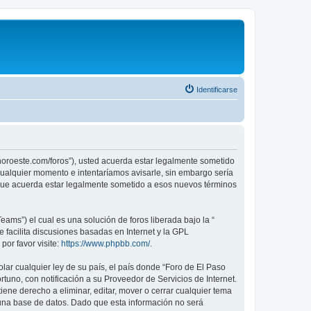
Identificarse
sonoroeste.com/foros”), usted acuerda estar legalmente sometido
 cualquier momento e intentaríamos avisarle, sin embargo sería
 que acuerda estar legalmente sometido a esos nuevos términos
ams”) el cual es una solución de foros liberada bajo la “
 facilita discusiones basadas en Internet y la GPL
or favor visite:
https://www.phpbb.com/
.
lar cualquier ley de su país, el país donde “Foro de El Paso
uno, con notificación a su Proveedor de Servicios de Internet.
ene derecho a eliminar, editar, mover o cerrar cualquier tema
na base de datos. Dado que esta información no será