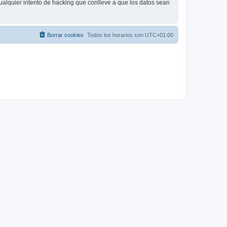
ualquier intento de hacking que conlleve a que los datos sean
Borrar cookies
Todos los horarios son
UTC+01:00