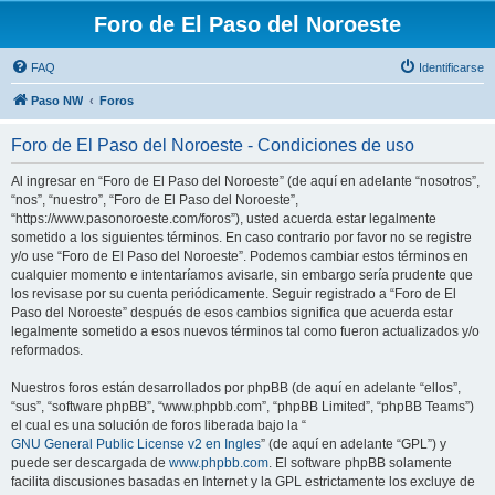
Foro de El Paso del Noroeste
FAQ
Identificarse
Paso NW
Foros
Foro de El Paso del Noroeste - Condiciones de uso
Al ingresar en “Foro de El Paso del Noroeste” (de aquí en adelante “nosotros”,
“nos”, “nuestro”, “Foro de El Paso del Noroeste”,
“https://www.pasonoroeste.com/foros”), usted acuerda estar legalmente
sometido a los siguientes términos. En caso contrario por favor no se registre
y/o use “Foro de El Paso del Noroeste”. Podemos cambiar estos términos en
cualquier momento e intentaríamos avisarle, sin embargo sería prudente que
los revisase por su cuenta periódicamente. Seguir registrado a “Foro de El
Paso del Noroeste” después de esos cambios significa que acuerda estar
legalmente sometido a esos nuevos términos tal como fueron actualizados y/o
reformados.
Nuestros foros están desarrollados por phpBB (de aquí en adelante “ellos”,
“sus”, “software phpBB”, “www.phpbb.com”, “phpBB Limited”, “phpBB Teams”)
el cual es una solución de foros liberada bajo la “
GNU General Public License v2 en Ingles
” (de aquí en adelante “GPL”) y
puede ser descargada de
www.phpbb.com
. El software phpBB solamente
facilita discusiones basadas en Internet y la GPL estrictamente los excluye de