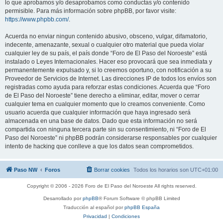
lo que aprobamos y/o desaprobamos como conductas y/o contenido
permisible. Para más información sobre phpBB, por favor visite:
https://www.phpbb.com/
.
Acuerda no enviar ningun contenido abusivo, obsceno, vulgar, difamatorio,
indecente, amenazante, sexual o cualquier otro material que pueda violar
cualquier ley de su país, el país donde “Foro de El Paso del Noroeste” está
instalado o Leyes Internacionales. Hacer eso provocará que sea inmediata y
permanentemente expulsado y, si lo creemos oportuno, con notificación a su
Proveedor de Servicios de Internet. Las direcciones IP de todos los envíos son
registradas como ayuda para reforzar estas condiciones. Acuerda que “Foro
de El Paso del Noroeste” tiene derecho a eliminar, editar, mover o cerrar
cualquier tema en cualquier momento que lo creamos conveniente. Como
usuario acuerda que cualquier información que haya ingresado será
almacenada en una base de datos. Dado que esta información no será
compartida con ninguna tercera parte sin su consentimiento, ni “Foro de El
Paso del Noroeste” ni phpBB podrán considerarse responsables por cualquier
intento de hacking que conlleve a que los datos sean comprometidos.
Paso NW
Foros
Borrar cookies
Todos los horarios son
UTC+01:00
Copyright © 2006 - 2026 Foro de El Paso del Noroeste All rights reserved.
Desarrollado por
phpBB
® Forum Software © phpBB Limited
Traducción al español por
phpBB España
Privacidad
|
Condiciones